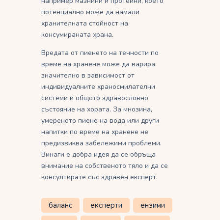
например мазнини и протеини, което
потенциално може да намали
хранителната стойност на
консумираната храна.
Вредата от пиенето на течности по
време на хранене може да варира
значително в зависимост от
индивидуалните храносмилателни
системи и общото здравословно
състояние на хората. За мнозина,
умереното пиене на вода или други
напитки по време на хранене не
предизвиква забележими проблеми.
Винаги е добра идея да се обръща
внимание на собственото тяло и да се
консултирате със здравен експерт.
баланс
експерти
ензими