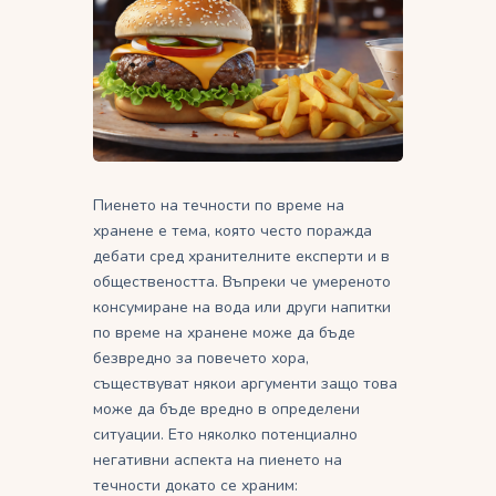
Пиенето на течности по време на
хранене е тема, която често поражда
дебати сред хранителните експерти и в
обществеността. Въпреки че умереното
консумиране на вода или други напитки
по време на хранене може да бъде
безвредно за повечето хора,
съществуват някои аргументи защо това
може да бъде вредно в определени
ситуации. Ето няколко потенциално
негативни аспекта на пиенето на
течности докато се храним: