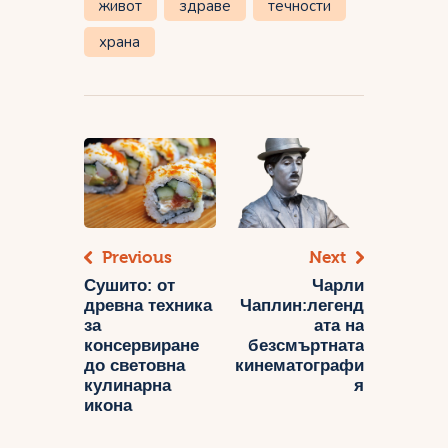
живот
здраве
течности
храна
Навигация
Previous
Next
Сушито: от
Чарли
древна техника
Чаплин:легенд
за
ата на
консервиране
безсмъртната
до световна
кинематографи
кулинарна
я
икона