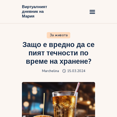
Виртуалният
дневник на
Виртуалният дневник на Мария
Мария
Начало
За живота
Блог
Защо е вредно да се
пият течности по
време на хранене?
Marchelina
15.03.2024