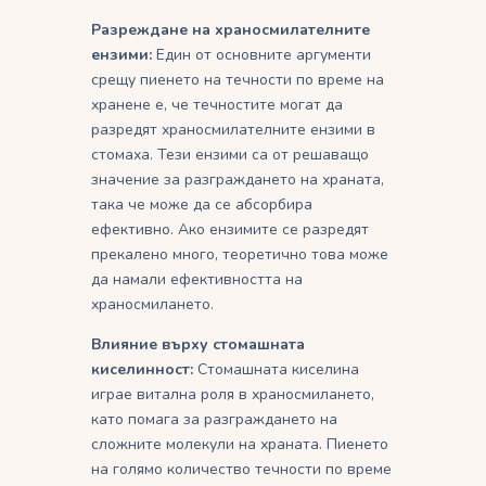
Разреждане на храносмилателните
ензими:
Един от основните аргументи
срещу пиенето на течности по време на
хранене е, че течностите могат да
разредят храносмилателните ензими в
стомаха. Тези ензими са от решаващо
значение за разграждането на храната,
така че може да се абсорбира
ефективно. Ако ензимите се разредят
прекалено много, теоретично това може
да намали ефективността на
храносмилането.
Влияние върху стомашната
киселинност:
Стомашната киселина
играе витална роля в храносмилането,
като помага за разграждането на
сложните молекули на храната. Пиенето
на голямо количество течности по време