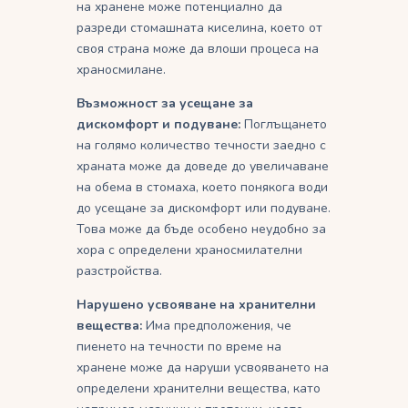
на хранене може потенциално да
разреди стомашната киселина, което от
своя страна може да влоши процеса на
храносмилане.
Възможност за усещане за
дискомфорт и подуване:
Поглъщането
на голямо количество течности заедно с
храната може да доведе до увеличаване
на обема в стомаха, което понякога води
до усещане за дискомфорт или подуване.
Това може да бъде особено неудобно за
хора с определени храносмилателни
разстройства.
Нарушено усвояване на хранителни
вещества:
Има предположения, че
пиенето на течности по време на
хранене може да наруши усвояването на
определени хранителни вещества, като