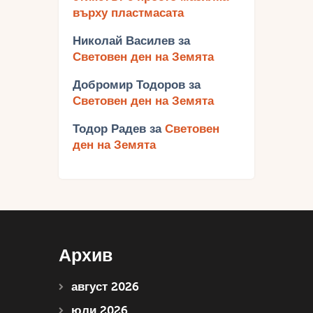
върху пластмасата
Николай Василев
за
Световен ден на Земята
Добромир Тодоров
за
Световен ден на Земята
Тодор Радев
за
Световен
ден на Земята
Архив
август 2026
юли 2026