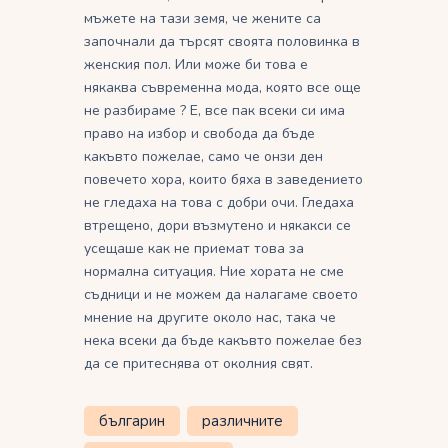
мъжете на тази земя, че жените са
започнали да търсят своята половинка в
женския пол. Или може би това е
някаква съвременна мода, която все още
не разбираме ? Е, все пак всеки си има
право на избор и свобода да бъде
какъвто пожелае, само че онзи ден
повечето хора, които бяха в заведението
не гледаха на това с добри очи. Гледаха
втрещено, дори възмутено и някакси се
усещаше как не приемат това за
нормална ситуация. Ние хората не сме
съдници и не можем да налагаме своето
мнение на другите около нас, така че
нека всеки да бъде какъвто пожелае без
да се притеснява от околния свят.
българин
различните