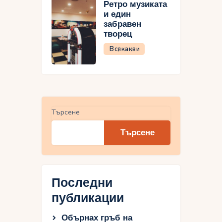
Ретро музиката
и един
забравен
творец
Всякакви
Търсене
Търсене
Последни
публикации
Обърнах гръб на