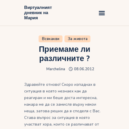
Виртуалният
дневник на
Виртуалният дневник на Мария
Мария
Начало
Всякакви
За живота
Блог
Приемаме ли
различните ?
Marchelina
08.06.2012
Здравейте отново! Скоро изпаднах в
ситуация в която незнаех как да
реагирам и ми беше доста интересна,
накара ме да се замисля върху някои
неща, затова реших да я споделя с Вас.
Става въпрос за ситуация в която
участват хора, които се различават от