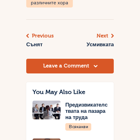
различните хора
Previous
Next
Навигация
Сънят
Усмивката
Leave a Comment
You May Also Like
Предизвикателс
твата на пазара
на труда
Всякакви