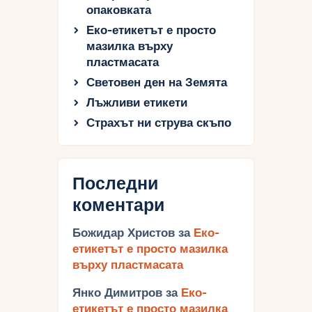
опаковката
Еко-етикетът е просто
мазилка върху
пластмасата
Световен ден на Земята
Лъжливи етикети
Страхът ни струва скъпо
Последни
коментари
Божидар Христов
за
Еко-
етикетът е просто мазилка
върху пластмасата
Янко Димитров
за
Еко-
етикетът е просто мазилка