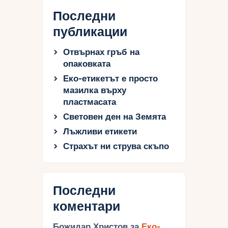
Последни
публикации
Отвърнах гръб на
опаковката
Еко-етикетът е просто
мазилка върху
пластмасата
Световен ден на Земята
Лъжливи етикети
Страхът ни струва скъпо
Последни
коментари
Божидар Христов
за
Еко-