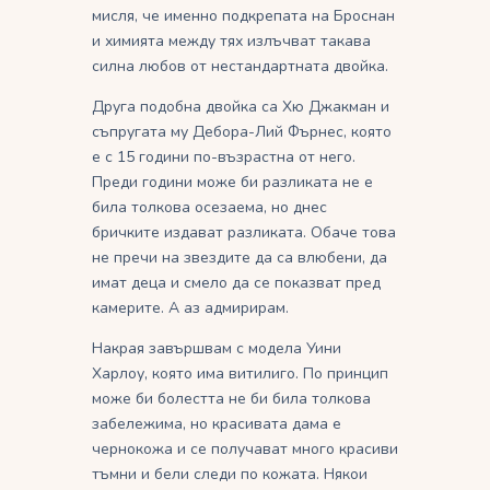
мисля, че именно подкрепата на Броснан
и химията между тях излъчват такава
силна любов от нестандартната двойка.
Друга подобна двойка са Хю Джакман и
съпругата му Дебора-Лий Фърнес, която
е с 15 години по-възрастна от него.
Преди години може би разликата не е
била толкова осезаема, но днес
бричките издават разликата. Обаче това
не пречи на звездите да са влюбени, да
имат деца и смело да се показват пред
камерите. А аз адмирирам.
Накрая завършвам с модела Уини
Харлоу, която има витилиго. По принцип
може би болестта не би била толкова
забележима, но красивата дама е
чернокожа и се получават много красиви
тъмни и бели следи по кожата. Някои