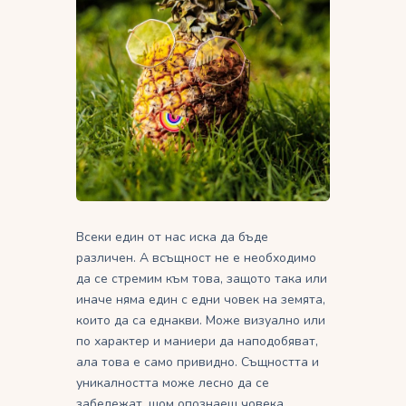
Всеки един от нас иска да бъде
различен. А всъщност не е необходимо
да се стремим към това, защото така или
иначе няма един с едни човек на земята,
които да са еднакви. Може визуално или
по характер и маниери да наподобяват,
ала това е само привидно. Същността и
уникалността може лесно да се
забележат, щом опознаеш човека.