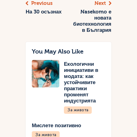
Previous
Next
На 30 осъзнах
Nasekomo е
новата
биотехнология
в България
You May Also Like
Екологични
инициативи в
модата: как
устойчивите
практики
променят
индустрията
За живота
Мислете позитивно
За живота