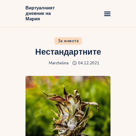
Виртуалният
дневник на
Виртуалният дневник на Мария
Мария
Начало
За живота
Блог
Нестандартните
Marchelina
04.12.2021