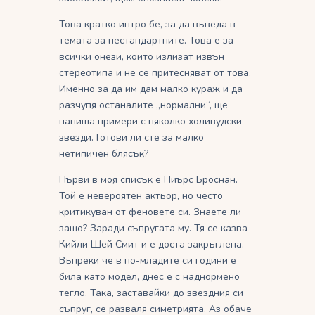
Това кратко интро бе, за да въведа в
темата за нестандартните. Това е за
всички онези, които излизат извън
стереотипа и не се притесняват от това.
Именно за да им дам малко кураж и да
разчупя останалите „нормални“, ще
напиша примери с няколко холивудски
звезди. Готови ли сте за малко
нетипичен блясък?
Първи в моя списък е Пиърс Броснан.
Той е невероятен актьор, но често
критикуван от феновете си. Знаете ли
защо? Заради съпругата му. Тя се казва
Кийли Шей Смит и е доста закръглена.
Въпреки че в по-младите си години е
била като модел, днес е с наднормено
тегло. Така, заставайки до звездния си
съпруг, се разваля симетрията. Аз обаче