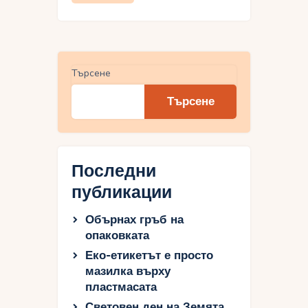
Търсене
Търсене
Последни
публикации
Обърнах гръб на
опаковката
Еко-етикетът е просто
мазилка върху
пластмасата
Световен ден на Земята