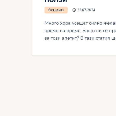
Всякакви
23.07.2024
Много хора усещат силно жела
време на време. Защо ни се пр
за този апетит? В тази статия 