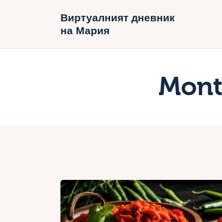
Н
Виртуалният дневник
на Мария
Б
В
Mont