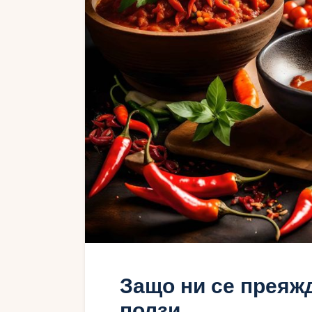
Защо ни се преяжд
ползи