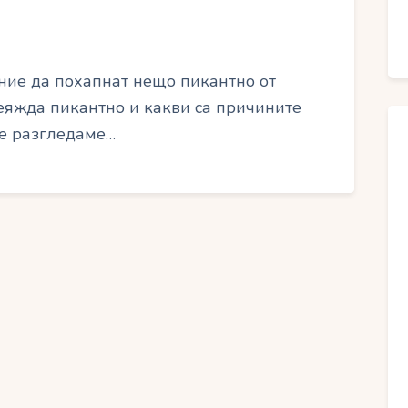
ние да похапнат нещо пикантно от
еяжда пикантно и какви са причините
ще разгледаме…