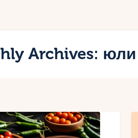
ачало
лог
иртуалният дневник на Мар
hly Archives: юли