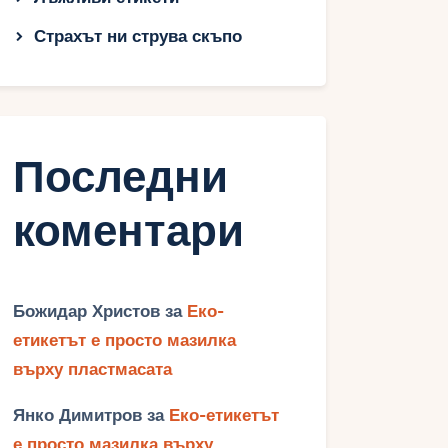
Страхът ни струва скъпо
Последни
коментари
Божидар Христов
за
Еко-
етикетът е просто мазилка
върху пластмасата
Янко Димитров
за
Еко-етикетът
е просто мазилка върху