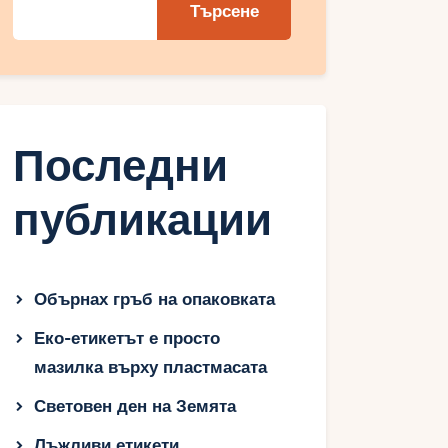
Търсене
Последни
публикации
Обърнах гръб на опаковката
Еко-етикетът е просто
мазилка върху пластмасата
Световен ден на Земята
Лъжливи етикети