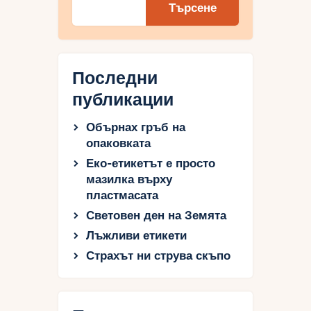
Търсене
Последни
публикации
Обърнах гръб на
опаковката
Еко-етикетът е просто
мазилка върху
пластмасата
Световен ден на Земята
Лъжливи етикети
Страхът ни струва скъпо