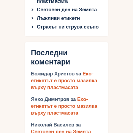
пластмасата
Световен ден на Земята
Лъжливи етикети
Страхът ни струва скъпо
Последни
коментари
Божидар Христов
за
Еко-
етикетът е просто мазилка
върху пластмасата
Янко Димитров
за
Еко-
етикетът е просто мазилка
върху пластмасата
Николай Василев
за
Световен ден на Земята