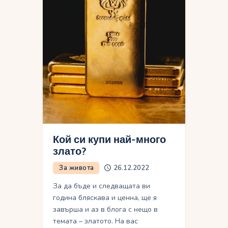
Кой си купи най-много
злато?
За живота
26.12.2022
За да бъде и следващата ви
година бляскава и ценна, ще я
завърша и аз в блога с нещо в
темата – златото. На вас