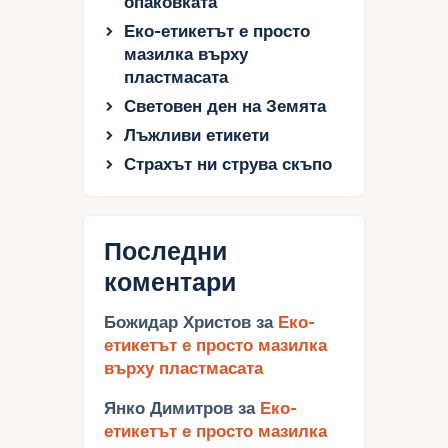
опаковката
Еко-етикетът е просто
мазилка върху
пластмасата
Световен ден на Земята
Лъжливи етикети
Страхът ни струва скъпо
Последни
коментари
Божидар Христов
за
Еко-
етикетът е просто мазилка
върху пластмасата
Янко Димитров
за
Еко-
етикетът е просто мазилка