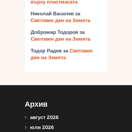
върху пластмасата
Николай Василев
за
Световен ден на Земята
Добромир Тодоров
за
Световен ден на Земята
Тодор Радев
за
Световен
ден на Земята
Архив
август 2026
юли 2026