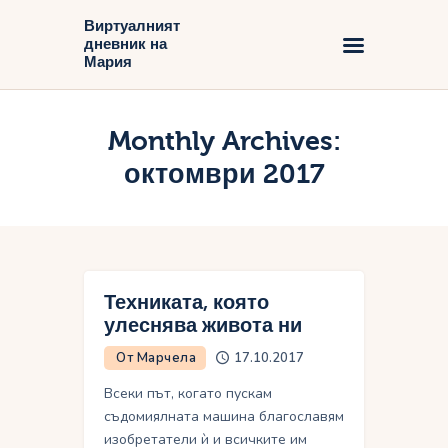
Виртуалният
дневник на
Виртуалният дневник на Мария
Мария
Начало
Monthly Archives:
Блог
октомври 2017
Техниката, която
улеснява живота ни
От Марчела
17.10.2017
Всеки път, когато пускам
съдомиялната машина благославям
изобретатели ѝ и всичките им