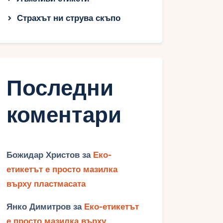
Страхът ни струва скъпо
Последни
коментари
Божидар Христов
за
Еко-
етикетът е просто мазилка
върху пластмасата
Янко Димитров
за
Еко-етикетът
е просто мазилка върху