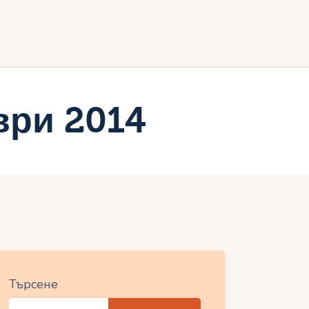
ия
ври 2014
Търсене