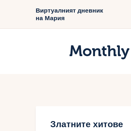
Н
Виртуалният дневник
на Мария
Б
В
Monthly
Златните хитове