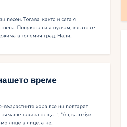
и песен. Тогава, както и сега я
вена. Понякога си я пускам, когато се
ежима в големия град. Нали…
нашето време
о-възрастните хора все ни повтарят
нямаше такива неща...", "Аз, като бях
мо лице в лице, а не…