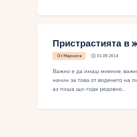
Пристрастията в 
От Марчела
01.09.2014
Важно е да имаш мнение, важно
начин за това от воденето на л
аз пиша що-годе редовно…