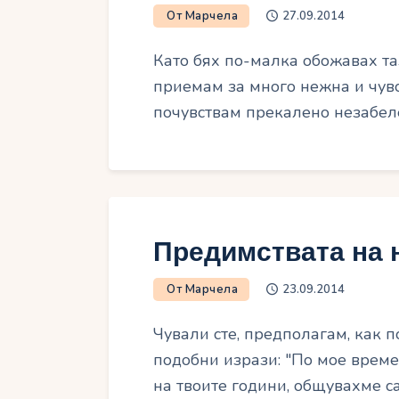
От Марчела
27.09.2014
Като бях по-малка обожавах таз
приемам за много нежна и чувст
почувствам прекалено незабел
Предимствата на 
От Марчела
23.09.2014
Чували сте, предполагам, как п
подобни изрази: "По мое време 
на твоите години, общувахме са