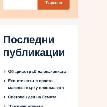
Търсене
Последни
публикации
Обърнах гръб на опаковката
Еко-етикетът е просто
мазилка върху пластмасата
Световен ден на Земята
Лъжливи етикети