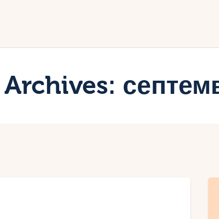
ачало
лог
иртуалният дневник на Мар
 Archives: септем