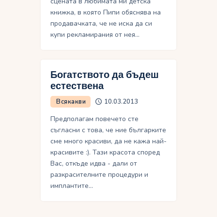
сцената в любимата ми детска
книжка, в която Пипи обяснява на
продавачката, че не иска да си
купи рекламирания от нея…
Богатството да бъдеш
естествена
Всякакви
10.03.2013
Предполaгам повечето сте
съгласни с това, че ние българките
сме много красиви, да не кажа най-
красивите :). Тази красота според
Вас, откъде идва - дали от
разкрасителните процедури и
имплантите…