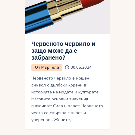
Червеното червило и
защо може да е
забранено?
От Марчела
30.05.2024
Червеното червило е мощен
символ с дълбоки корени в
историята на модата и културата.
Неговите основни значения
включват: Сила и власт: Червеното
често се свързва с власт и
увереност. Жените,…