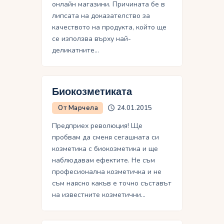
онлайн магазини. Причината бе в
липсата на доказателство за
качеството на продукта, който ще
се използва върху най-
деликатните…
Биокозметиката
От Марчела
24.01.2015
Предприех революция! Ще
пробвам да сменя сегашната си
козметика с биокозметика и ще
наблюдавам ефектите. Не съм
професионална козметичка и не
съм наясно какъв е точно съставът
на известните козметични…