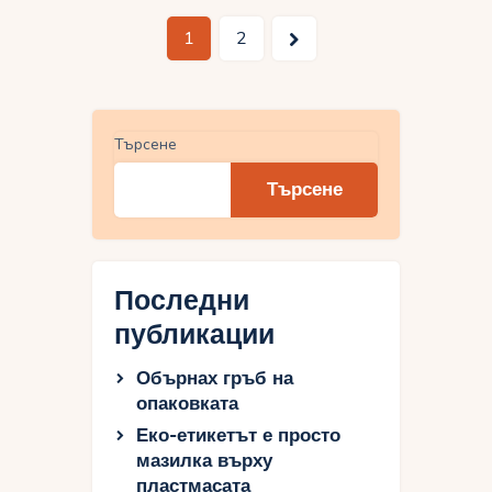
Разделяне
>
Page
1
Page
2
на
публикациите
на
Търсене
страници
Търсене
Последни
публикации
Обърнах гръб на
опаковката
Еко-етикетът е просто
мазилка върху
пластмасата