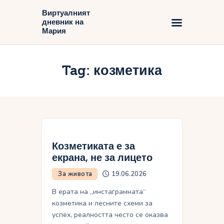
Виртуалният
дневник на
Виртуалният дневник на Мария
Мария
Начало
Tag: козметика
Блог
Козметиката е за
екрана, не за лицето
За живота
19.06.2026
В ерата на „инстаграмната“
козметика и лесните схеми за
успех, реалността често се оказва