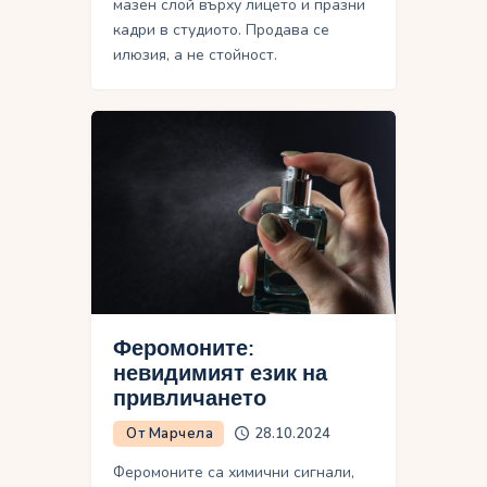
мазен слой върху лицето и празни
кадри в студиото. Продава се
илюзия, а не стойност.
Феромоните:
невидимият език на
привличането
От Марчела
28.10.2024
Феромоните са химични сигнали,