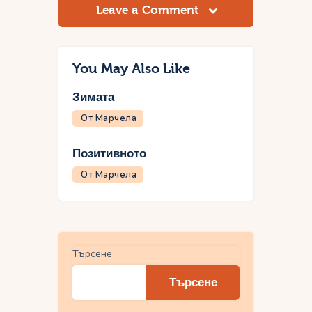
Leave a Comment
You May Also Like
Зимата
От Марчела
Позитивното
От Марчела
Търсене
Търсене