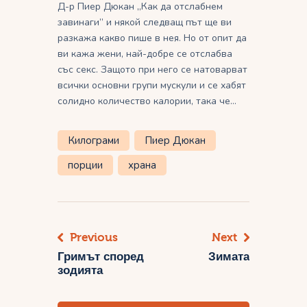
Д-р Пиер Дюкан „Как да отслабнем
завинаги” и някой следващ път ще ви
разкажа какво пише в нея. Но от опит да
ви кажа жени, най-добре се отслабва
със секс. Защото при него се натоварват
всички основни групи мускули и се хабят
солидно количество калории, така че…
Килограми
Пиер Дюкан
порции
храна
Previous
Next
Навигация
Гримът според
Зимата
зодията