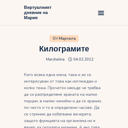
Виртуалният
дневник на
Виртуалният дневник на Мария
Мария
Начало
От Марчела
Блог
Килограмите
Marchelina
04.02.2012
Като всяка една жена, така и аз се
интересувам от това как изглеждам и
колко тежа. Прочетох някъде че трябва
да си разпределяме храната на малки
порции, в малки чинийки и да се храним,
по-често и то в определени часове. Да
се стремим да избягваме вечерята,
защото функцията на организма ни е
вечер да складира мазнини. А ако това