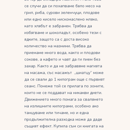
се случи да си похапваме бяло месо на
грил, риба, сурови зеленчуци, плодове
или едно кисело нискомаслено мляко,
като хлябът е забранен. Трябва да
избягваме и шоколадът, особено тези с
ядките, защото са с доста високо
количество на мазнини. Трябва да
приемаме много вода, както и плодови
сокове, а кафето и чаят да ги пием без
захар. Както и да не забравяме магията
на масажа, със масажът „шиатцу” може
да се свали до 1 килограм още с първият
сеанс. Понеже той се прилага по зоните,
които не се поддават на никакви диети.
Движението много помага за свалянето
на излишните килограми, особено ако
танцуваме или тичаме, но и една
продължителна разходка може да даде
същият ефект. Купила съм си книгата на