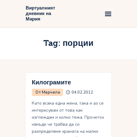
Виртуалният
дневник на
Виртуалният дневник на Мария
Мария
Начало
Tag: порции
Блог
Килограмите
От Марчела
04.02.2012
Като всяка една жена, така и аз се
интересувам от това как
изглеждам и колко тежа. Прочетох
някъде че трябва да си
разпределяме храната на малки