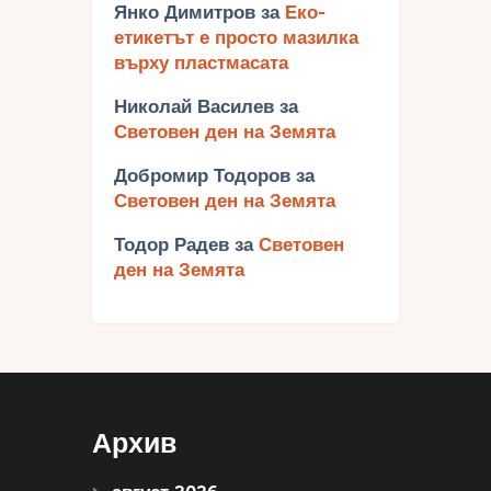
Янко Димитров
за
Еко-
етикетът е просто мазилка
върху пластмасата
Николай Василев
за
Световен ден на Земята
Добромир Тодоров
за
Световен ден на Земята
Тодор Радев
за
Световен
ден на Земята
Архив