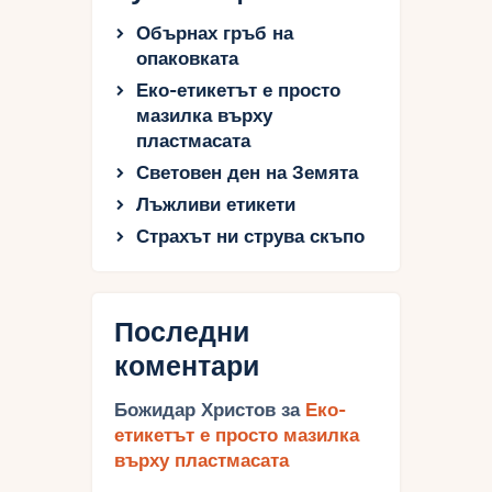
Обърнах гръб на
опаковката
Еко-етикетът е просто
мазилка върху
пластмасата
Световен ден на Земята
Лъжливи етикети
Страхът ни струва скъпо
Последни
коментари
Божидар Христов
за
Еко-
етикетът е просто мазилка
върху пластмасата