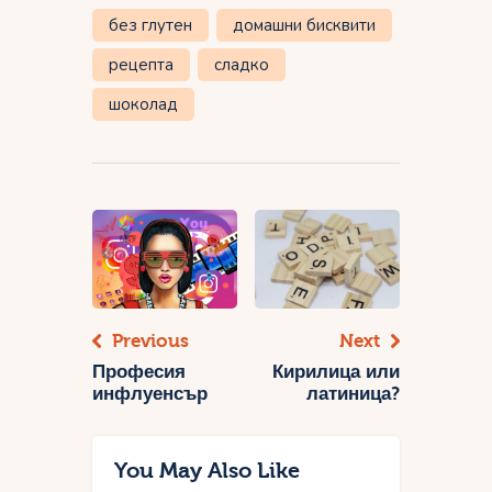
без глутен
домашни бисквити
рецепта
сладко
шоколад
Навигация
Previous
Next
Професия
Кирилица или
инфлуенсър
латиница?
You May Also Like