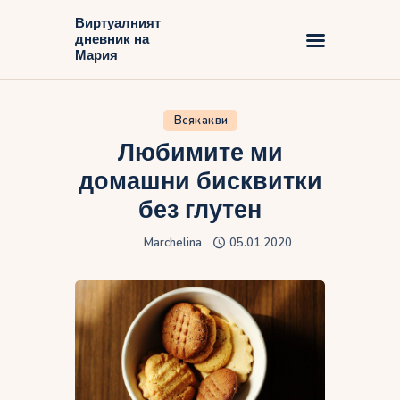
Виртуалният
дневник на
Виртуалният дневник на Мария
Мария
Начало
Всякакви
Блог
Любимите ми
домашни бисквитки
без глутен
Marchelina
05.01.2020