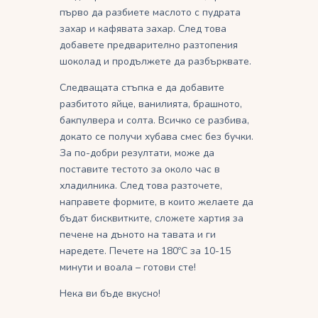
първо да разбиете маслото с пудрата
захар и кафявата захар. След това
добавете предварително разтопения
шоколад и продължете да разбърквате.
Следващата стъпка е да добавите
разбитото яйце, ванилията, брашното,
бакпулвера и солта. Всичко се разбива,
докато се получи хубава смес без бучки.
За по-добри резултати, може да
поставите тестото за около час в
хладилника. След това разточете,
направете формите, в които желаете да
бъдат бисквитките, сложете хартия за
печене на дъното на тавата и ги
наредете. Печете на 180ºC за 10-15
минути и воала – готови сте!
Нека ви бъде вкусно!