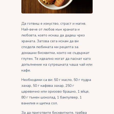
Да готвиш е изкуство, страст и магия.
Най-вече от любов към храната и
любовта, която искаш да дадеш чрез
храната. Затова сега искам да ви
споделя любимата ми рецепта за
домашни бисквитки, които не съдържат
глутен. Те идеално могат да паснат като
допълнение на сутрешната чаша чай или
кафе.
Необходими са ви: 50 г масло, 50 г пудра
захар, 50 г кафява захар, 250 г
царевично или оризово брашно, 1 яйце,
80 г тъмен шоколад, 1 бакпулвер, 1
ванилия и щипка сол.
За да приготвите бисквитките, трябва