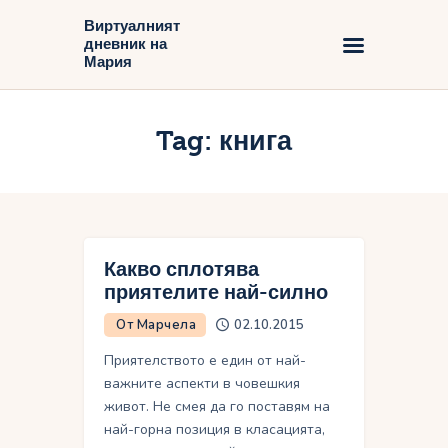
Виртуалният
дневник на
Виртуалният дневник на Мария
Мария
Начало
Tag: книга
Блог
Какво сплотява
приятелите най-силно
От Марчела
02.10.2015
Приятелството е един от най-
важните аспекти в човешкия
живот. Не смея да го поставям на
най-горна позиция в класацията,