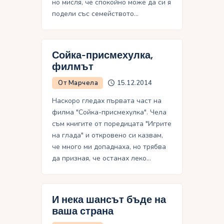
но мисля, че спокойно може да си я
подели със семейството…
Сойка-присмехулка,
филмът
От Марчела
15.12.2014
Наскоро гледах първата част на
филма "Сойка-присмехулка". Чела
съм книгите от поредицата "Игрите
на глада" и откровено си казвам,
че много ми допаднаха, но трябва
да призная, че останах леко…
И нека шансът бъде на
ваша страна