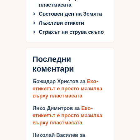
пластмасата
Световен ден на Земята
Лъжливи етикети
Страхът ни струва скъпо
Последни
коментари
Божидар Христов
за
Еко-
етикетът е просто мазилка
върху пластмасата
Янко Димитров
за
Еко-
етикетът е просто мазилка
върху пластмасата
Николай Василев
за