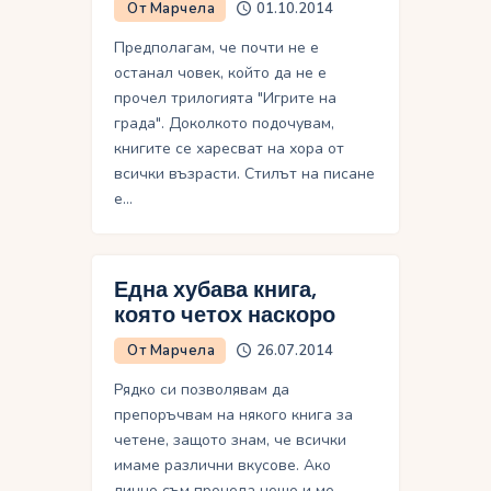
От Марчела
01.10.2014
Предполагам, че почти не е
останал човек, който да не е
прочел трилогията "Игрите на
града". Доколкото подочувам,
книгите се харесват на хора от
всички възрасти. Стилът на писане
е…
Една хубава книга,
която четох наскоро
От Марчела
26.07.2014
Рядко си позволявам да
препоръчвам на някого книга за
четене, защото знам, че всички
имаме различни вкусове. Ако
лично съм прочела нещо и ме