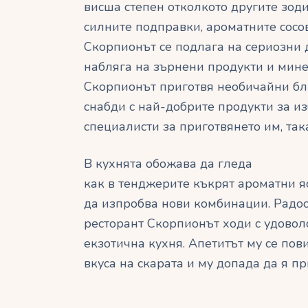
висша степен отколкото другите зоди
силните подправки, ароматните сосов
Скорпионът се подлага на сериозни д
набляга на зърнени продукти и мине
Скорпионът приготвя необичайни блю
снабди с най-добрите продукти за и
специалисти за приготвянето им, така
В кухнята обожава да гледа
как в тенджерите къкрят ароматни яс
да изпробва нови комбинации. Радост
ресторант Скорпионът ходи с удовол
екзотична кухня. Апетитът му се по
вкуса на скарата и му допада да я п