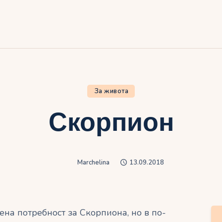
ачало
лог
иртуалният дневник на Мар
За живота
Скорпион
Marchelina
13.09.2018
ена потребност за Скорпиона, но в по-