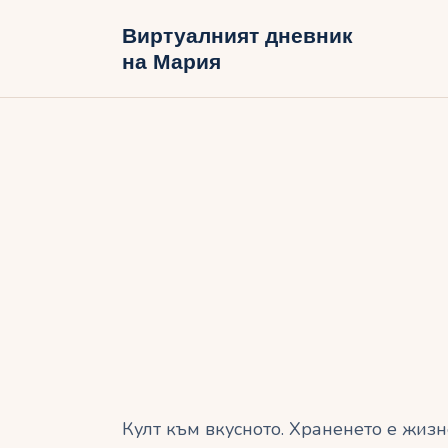
Н
Виртуалният дневник
на Мария
Б
В
Култ към вкусното. Храненето е жизн