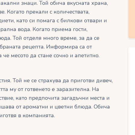
акални знаци. Той обича вкусната храна,
е. Когато прекали с количествата,
иети, като си помага с билкови отвари и
рална вода. Когато приема гости,
да. Той отделя много време, за да се
збраната рецепта. Информира са от
 че месото да стане сочно и апетитно.
тия. Той не се страхува да приготви дивеч,
та му от готвенето е заразителна. На
ствие, като предпочита загадъчни места и
вишава от ароматни и цветни блюда. Обича
риготвя в компанията.