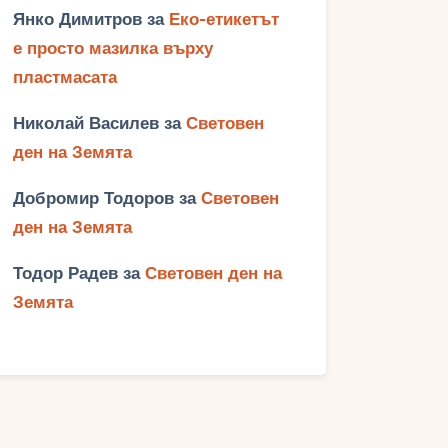
Янко Димитров
за
Еко-етикетът
е просто мазилка върху
пластмасата
Николай Василев
за
Световен
ден на Земята
Добромир Тодоров
за
Световен
ден на Земята
Тодор Радев
за
Световен ден на
Земята