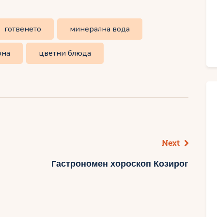
готвенето
минерална вода
она
цветни блюда
Next
Гастрономен хороскоп Козирог