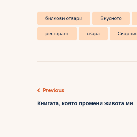
билкови отвари
Вкусното
ресторант
скара
Скорпи
Навигация
Previous
Книгата, която промени живота ми