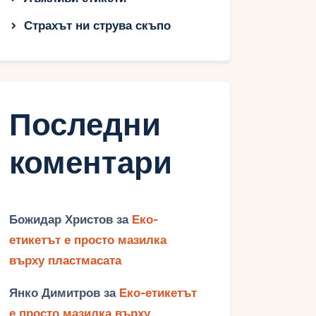
Страхът ни струва скъпо
Последни
коментари
Божидар Христов
за
Еко-
етикетът е просто мазилка
върху пластмасата
Янко Димитров
за
Еко-етикетът
е просто мазилка върху