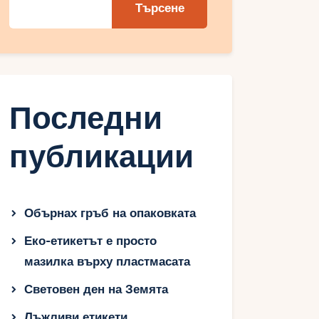
Търсене
Последни
публикации
Обърнах гръб на опаковката
Еко-етикетът е просто
мазилка върху пластмасата
Световен ден на Земята
Лъжливи етикети