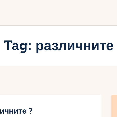
ачало
лог
иртуалният дневник на Мар
Tag: различните
ичните ?