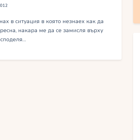
2012
нах в ситуация в която незнаех как да
ресна, накара ме да се замисля върху
 споделя…