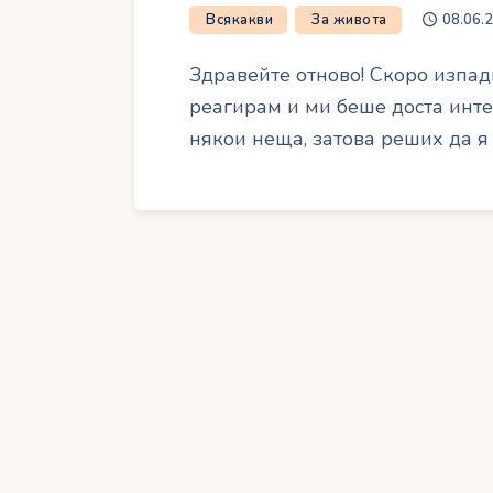
Всякакви
За живота
08.06.
Здравейте отново! Скоро изпад
реагирам и ми беше доста инте
някои неща, затова реших да я