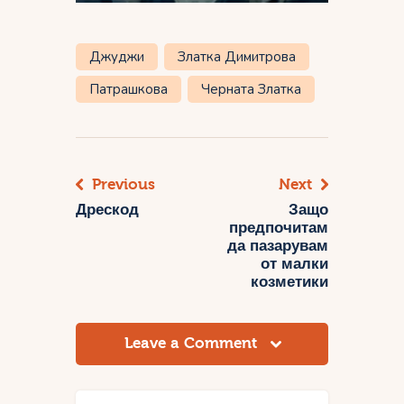
Джуджи
Златка Димитрова
Патрашкова
Черната Златка
Previous
Next
Навигация
Дрескод
Защо
предпочитам
да пазарувам
от малки
козметики
Leave a Comment