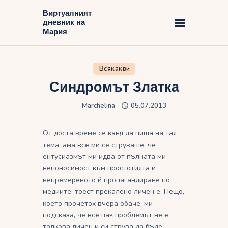
Виртуалният
дневник на
Виртуалният дневник на Мария
Мария
Начало
Всякакви
Блог
Синдромът Златка
Marchelina
05.07.2013
От доста време се каня да пиша на тая
тема, ама все ми се струваше, че
ентусиазмът ми идва от пълната ми
непоносимост към простотията и
непремереното й пропагандиране по
медиите, тоест прекалено личен е. Нещо,
което прочетох вчера обаче, ми
подсказа, че все пак проблемът не е
толкова личен и си струва да бъде