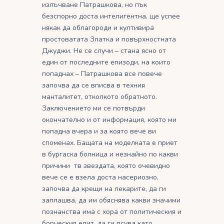
излъчване Патрашкова, но пък
безспорно доста интелигентна, ще успее
някак да облагороди и култивира
простоватата Златка и повърхностната
Джуджи. Не се случи – стана ясно от
един от последните епизоди, на които
попаднах – Патрашкова все повече
започва да се вписва в техния
манталитет, отколкото обратното.
Заключението ми се потвърди
окончателно и от информация, която ми
попадна вчера и за която вече ви
споменах. Бащата на моделката е приет
в бургаска болница и незнайно по какви
причини тв звездата, която очевидно
вече се е взела доста насериозно,
започва да крещи на лекарите, да ги
заплашва, да им обяснява какви значими
познанства има с хора от политическия и
борческия елит, да ги псува като