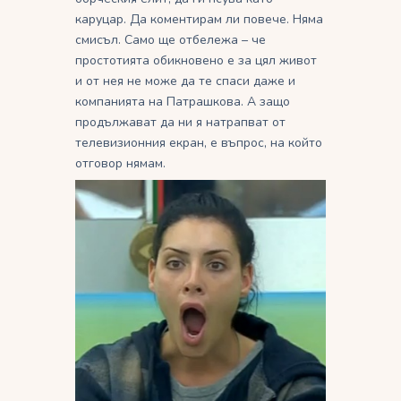
каруцар. Да коментирам ли повече. Няма
смисъл. Само ще отбележа – че
простотията обикновено е за цял живот
и от нея не може да те спаси даже и
компанията на Патрашкова. А защо
продължават да ни я натрапват от
телевизионния екран, е въпрос, на който
отговор нямам.