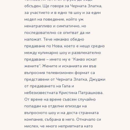
обсъден. Ще говоря за Черната Златка,
за участието и в едно тв шоу и за един
модел на поведение, който уж
ненатрапливо и симпатично, но
последователно се опитват да ни
наложат. Тече някакво обедно
предаване по Нова, което е нещо средно
между кулинарно шоу и развлекателно
предаване – името му е “Какво искат
жените”. Жените и исканията им във
въпросния телевизионен формат са
представени от Черната Златка, Джуджи
от предаването на Гала и
небезизвестната Кристина Патрашкова.
От време на време съвсем случайно
попадам на отделни епизоди на
въпросното шоу и на доста странната
компания, събрана в него. Отначало си
мислех, че много неприятната като