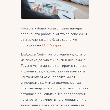
Много е хубаво, когато човек намери
правилното работно място за себе си. И
съм изключително благодарна, че
попаднах на
ЕОС Матрикс
.
Дойдох в София като студентка, когато
ме приеха да уча финанси и икономика.
Трудно успях да се адаптирам в големия
и шумен град и единствените контакти
които имах бяха с колегите ми от
университета. Нямах възможност да
плащам квартира и поради тази причина
останах в общежитие. Но предполагам,
че знаете, че животът в столицата ни е
значително по-скъп от този в малките