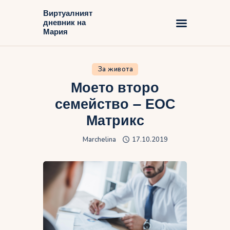
Виртуалният
дневник на
Виртуалният дневник на Мария
Мария
Начало
За живота
Блог
Моето второ
семейство – ЕОС
Матрикс
Marchelina
17.10.2019