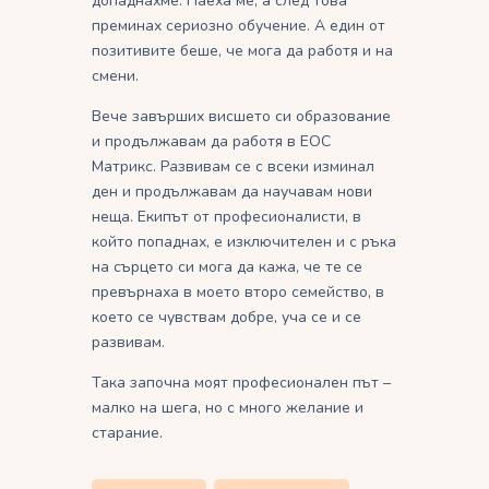
допаднахме. Наеха ме, а след това
преминах сериозно обучение. А един от
позитивите беше, че мога да работя и на
смени.
Вече завърших висшето си образование
и продължавам да работя в ЕОС
Матрикс. Развивам се с всеки изминал
ден и продължавам да научавам нови
неща. Екипът от професионалисти, в
който попаднах, е изключителен и с ръка
на сърцето си мога да кажа, че те се
превърнаха в моето второ семейство, в
което се чувствам добре, уча се и се
развивам.
Така започна моят професионален път –
малко на шега, но с много желание и
старание.