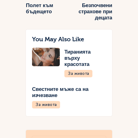
Полет към
Безпочвени
бъдещето
страхове при
децата
You May Also Like
Тиранията
върху
красотата
За живота
Свестните мъже са на
изчезване
За живота