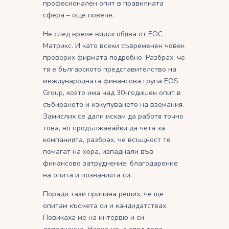
професионален опит в правилната
сфера – още повече.
Не след време видях обява от ЕОС
Матрикс. И като всеки съвременен човек
проверих фирмата подробно. Разбрах, че
тя е българското представителство на
международната финансова група EOS
Group, която има над 30-годишен опит в
събирането и изкупуването на вземания.
Замислих се дали искам да работя точно
това, но продължавайки да чета за
компанията, разбрах, че всъщност те
помагат на хора, изпаднали във
финансово затруднение, благодарение
на опита и познанията си.
Поради тази причина реших, че ще
опитам късмета си и кандидатствах.
Повикаха ме на интервю и си