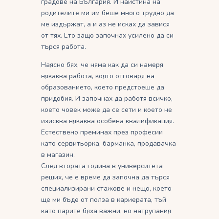
градове на България. И наистина на
родителите ми им беше много трудно да
ме издържат, а и аз не исках да завися
от тях. Ето защо започнах усилено да си
търся работа.
Наясно бях, че няма как да си намеря
някаква работа, която отговаря на
образованието, което предстоеше да
придобия. И започнах да работя всичко,
което човек може да се сети и което не
изисква някаква особена квалификация.
Естествено преминах през професии
като сервитьорка, барманка, продавачка
в магазин.
След втората година в университета
реших, че е време да започна да търся
специализирани стажове и нещо, което
ще ми бъде от полза в кариерата, тъй
като парите бяха важни, но натрупания