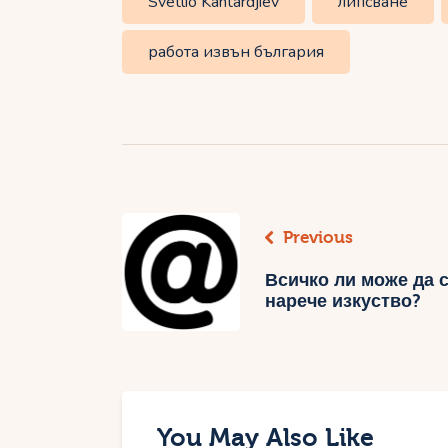
Svetlio Kantardjiev
липсване
работа извън българия
Навигация
Previous
Всичко ли може да 
нарече изкуство?
You May Also Like