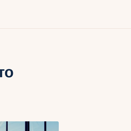
ия
то