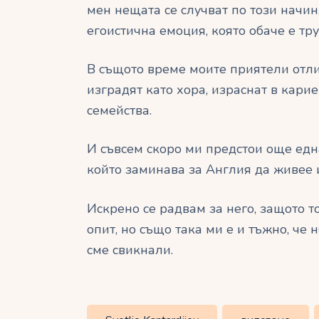
мен нещата се случват по този начин
егоистична емоция, която обаче е тр
В същото време моите приятели отлит
изградят като хора, израснат в кари
семейства.
И съвсем скоро ми предстои още едн
който заминава за Англия да живее 
Искрено се радвам за него, защото 
опит, но също така ми е и тъжно, че 
сме свикнали.