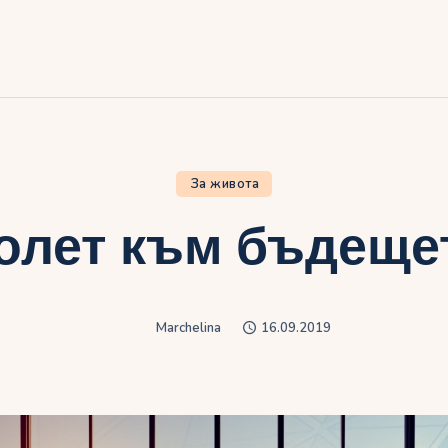
ачало
лог
иртуалният дневник на Мар
За живота
олет към бъдеще
Marchelina
16.09.2019