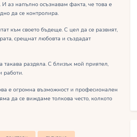
. И аз напълно осъзнавам факта, че това е
удно да се контролира.
ат към своето бъдеще. С цел да се развият,
ерата, срещнат любовта и създадат
а такава раздяла. С близък мой приятел,
и работи.
това е огромна възможност и професионален
няма да се виждаме толкова често, колкото