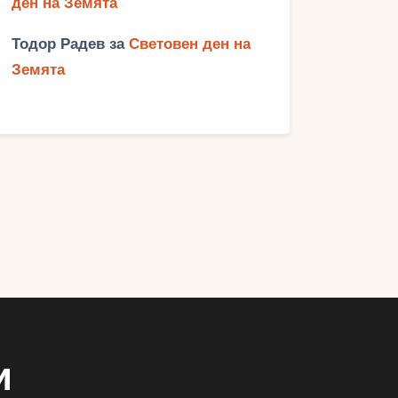
ден на Земята
Тодор Радев
за
Световен ден на
Земята
и