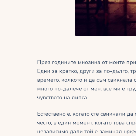
През годините мнозина от моите при
Едни за кратко, други за по-дълго, т
времето, колкото и да съм свикнала 
много по-далече от мен, все ми е тру
чувството на липса.
Естествено е, когато сте свикнали д
често, в един момент, когато това спр
независимо дали той е заминал някъ