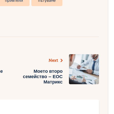
приятели
пътуване
Next
се
Моето второ
семейство – ЕОС
Матрикс