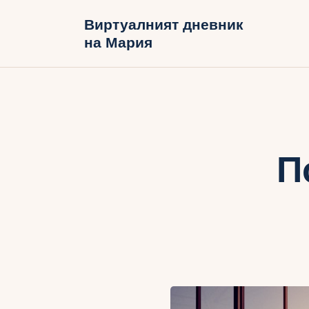
Н
Виртуалният дневник
на Мария
Б
В
П