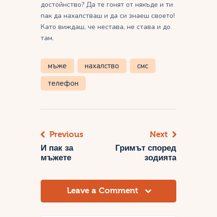
достойнство? Да те гонят от някъде и ти
пак да нахалстваш и да си знаеш своето!
Като виждаш, че нестава, не става и до
там.
мъже
нахалство
смс
телефон
Previous
Next
Навигация
И пак за
Гримът според
мъжете
зодията
Leave a Comment