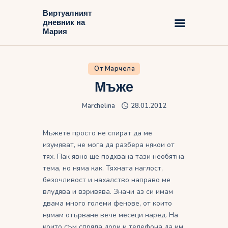
Виртуалният
дневник на
Виртуалният дневник на Мария
Мария
Начало
От Марчела
Блог
Мъже
Marchelina
28.01.2012
Мъжете просто не спират да ме
изумяват, не мога да разбера някои от
тях. Пак явно ще подхвана тази необятна
тема, но няма как. Тяхната наглост,
безочливост и нахалство направо ме
влудява и взривява. Значи аз си имам
двама много големи фенове, от които
нямам отърване вече месеци наред. На
които съм спряла дори и телефона да им