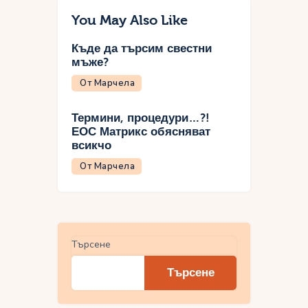
You May Also Like
Къде да търсим свестни
мъже?
От Марчела
Термини, процедури…?!
ЕОС Матрикс обясняват
всикчо
От Марчела
Търсене
Търсене