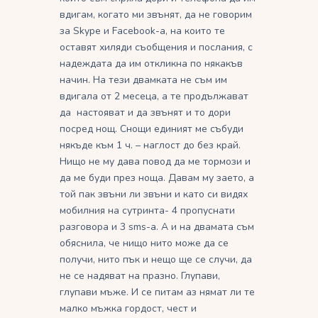
вдигам, когато ми звънят, да не говорим
за Skype и Facebook-а, на които те
оставят хиляди съобщения и послания, с
надеждата да им откликна по някакъв
начин. На тези двамката не съм им
вдигала от 2 месеца, а те продължават
да настояват и да звънят и то дори
посред нощ. Снощи единият ме събуди
някъде към 1 ч. – наглост до без край.
Нищо не му дава повод да ме тормози и
да ме буди през ноща. Давам му заето, а
той пак звъни ли звъни и като си видях
мобилния на сутринта- 4 пропуснати
разговора и 3 sms-а. А и на двамата съм
обяснила, че нищо нито може да се
получи, нито пък и нещо ще се случи, да
не се надяват на празно. Глупави,
глупави мъже. И се питам аз нямат ли те
малко мъжка гордост, чест и