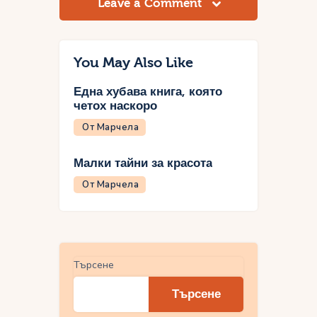
Leave a Comment
You May Also Like
Една хубава книга, която
четох наскоро
От Марчела
Малки тайни за красота
От Марчела
Търсене
Търсене