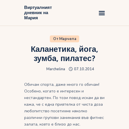
Виртуалният
дневник на
Виртуалният дневник на Мария
Мария
Начало
От Марчела
Блог
Каланетика, йога,
зумба, пилатес?
Marchelina
07.10.2014
Обичам спорта, даже много го обичам!
Особено, когато е интересен и
нестандартен. По този повод искам да ви
кажа, че с една приятелка от чиста доза
любопитство посетихме няколко
различни групови занимания във фитнес
залата, която е близо до нас.