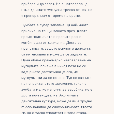
прибера и да заспя. Не е натоварваща,
няма да имате мускулна треска от нея, но
я препоръчвам от време на време.
Зумбата е супер забавна. Тя най-много
прилича на танци, защото през цялото
време подскачате и правите разни
комбинации от движения. Доста се
препотявате, защото всичките движения
са интензивни и може да се задъхате.
Няма обаче прекомерно натоварване на
мускулите, понеже в никоя поза не се
задържате достатъчно дълго, че
мускулът ви да се схване. Тук се разчита
на непрекъснатото движения, така че
зумбата малко напомня за аеробика, но е
доста по-танцувална. Ако нямате
двигателна култура, може да ви е трудно
първоначално да синхронизирате тялото
си, но с малко упоритост и това става.