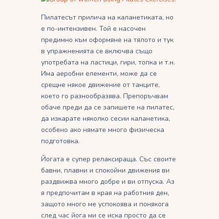
Пилатесът прилича на каланетиката, но
е по-интензивен. Той е насочен
предимно към оформяне на тялото и тук
в упражненията се включва също
употребата на ластици, гири, топка и т.н.
Има аеробни елементи, може да се
срещне някое движение от танците,
което го разнообразява. Препоръчвам
обаче преди да се запишете на пилатес,
да изкарате няколко сесии каланетика,
особено ако нямате много физическа
подготовка.
Йогата е супер релаксираща. Със своите
бавни, плавни и спокойни движения ви
раздвижва много добре и ви отпуска. Аз
я предпочитам в края на работния ден,
защото много ме успокоява и понякога
след час йога ми се иска просто да се