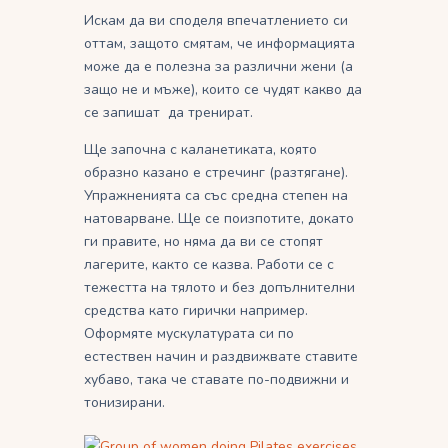
Искам да ви споделя впечатлението си
оттам, защото смятам, че информацията
може да е полезна за различни жени (а
защо не и мъже), които се чудят какво да
се запишат да тренират.
Ще започна с каланетиката, която
образно казано е стречинг (разтягане).
Упражненията са със средна степен на
натоварване. Ще се поизпотите, докато
ги правите, но няма да ви се стопят
лагерите, както се казва. Работи се с
тежестта на тялото и без допълнителни
средства като гирички например.
Оформяте мускулатурата си по
естествен начин и раздвижвате ставите
хубаво, така че ставате по-подвижни и
тонизирани.