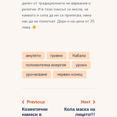
далеч от традиционните ни вярвания и
религии. И в този смисъл си мисля, че
каквато и сила да им се приписва, няма
как да ни помогнат. Дори и на цена от 35
лева.
амулети
гривни
Кабала
положителна енергия
уроки
урочасване
червен конец
Previous
Next
Навигация
Козметични
Кола маска на
намеси в
лицето!!!