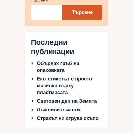
Търсене
Търсене
Последни
публикации
Обърнах гръб на
опаковката
Еко-етикетът е просто
мазилка върху
пластмасата
Световен ден на Земята
Лъжливи етикети
Страхът ни струва скъпо