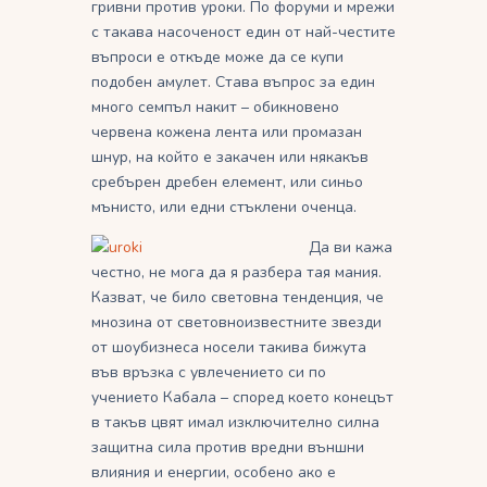
гривни против уроки. По форуми и мрежи
с такава насоченост един от най-честите
въпроси е откъде може да се купи
подобен амулет. Става въпрос за един
много семпъл накит – обикновено
червена кожена лента или промазан
шнур, на който е закачен или някакъв
сребърен дребен елемент, или синьо
мънисто, или едни стъклени оченца.
Да ви кажа
честно, не мога да я разбера тая мания.
Казват, че било световна тенденция, че
мнозина от световноизвестните звезди
от шоубизнеса носели такива бижута
във връзка с увлечението си по
учението Кабала – според което конецът
в такъв цвят имал изключително силна
защитна сила против вредни външни
влияния и енергии, особено ако е