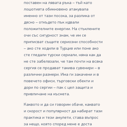
поставен на лявата ръка – тъй като
лошотията обикновено атакувала
именно от тази посока, за разлика от
дясно – откъдето пък идвали
положителните енергии. На стъклените
очи със сигурност знам, че им се
приписват същите сериозни способности
– ако сте ходили в Турция или поне ако
сте гледали турски сериали, няма как да
не сте забелязали, че там почти на всяка
сергия се продават такива сувенири – в
различни размери. Има ги закачени и в
повечето офиси, търговски обекти и
дори по сергии – пак с цел защита и
привличане на късмета.
Каквото и да си говорим обаче, каквато
и скорост и популярност да набират тази
практика и тези амулети, става въпрос
за нещо, която според мене е доста