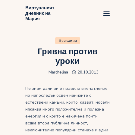
Виртуалният
дневник на
Виртуалният дневник на Мария
Мария
Начало
Всякакви
Блог
Гривна против
уроки
Marchelina
20.10.2013
Не знам дали ви е правило впечатление,
но напоследък освен нанизите с
естествени камъни, които, казват, носели
някаква много положителна и полезна
енергия и с които е накичена почти
всяка втора публична личност,
изключително популярни станаха и едни