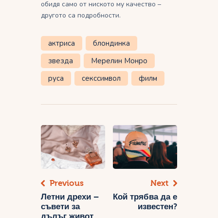
обидя само от ниското му качество –
другото са подробности.
актриса
блондинка
звезда
Мерелин Монро
руса
секссимвол
филм
Навигация
Previous
Next
Летни дрехи –
Кой трябва да е
съвети за
известен?
дълъг живот