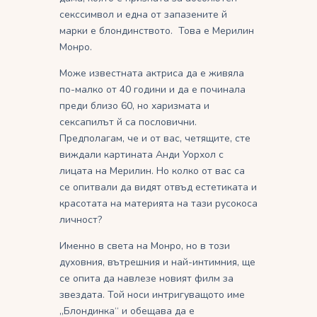
секссимвол и една от запазените й
марки е блондинството. Това е Мерилин
Монро.
Може известната актриса да е живяла
по-малко от 40 години и да е починала
преди близо 60, но харизмата и
сексапилът й са пословични.
Предполагам, че и от вас, четящите, сте
виждали картината Анди Уорхол с
лицата на Мерилин. Но колко от вас са
се опитвали да видят отвъд естетиката и
красотата на материята на тази русокоса
личност?
Именно в света на Монро, но в този
духовния, вътрешния и най-интимния, ще
се опита да навлезе новият филм за
звездата. Той носи интригуващото име
„Блондинка“ и обещава да е