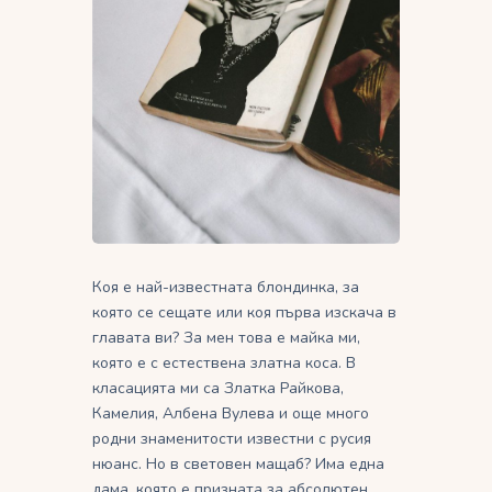
Коя е най-известната блондинка, за
която се сещате или коя първа изскача в
главата ви? За мен това е майка ми,
която е с естествена златна коса. В
класацията ми са Златка Райкова,
Камелия, Албена Вулева и още много
родни знаменитости известни с русия
нюанс. Но в световен мащаб? Има една
дама, която е призната за абсолютен