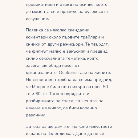
провокативен и отвъд на всичко, което
до момента се е правило за русокосото
изкушение.
Появиха се няколко скандални
коментари около първите трейлари и
снимки от други режисьори. Те твърдят,
че филмът малко е закъснял и предвид
силно сексуалната тематика, която
засега, ще обиди някоя от
организациите. Особено тази на жените.
Но според мен трябва да се има предвид,
че Монро е била във вихъра си през 50-
те и 60-те. Тогава порядките и
разбиранията за света, за жената, за
начина на живот, са били коренно
различни.
Затова аз ще дам път на кино изкуството
и шанс на „Блондинка“. Дано да не се