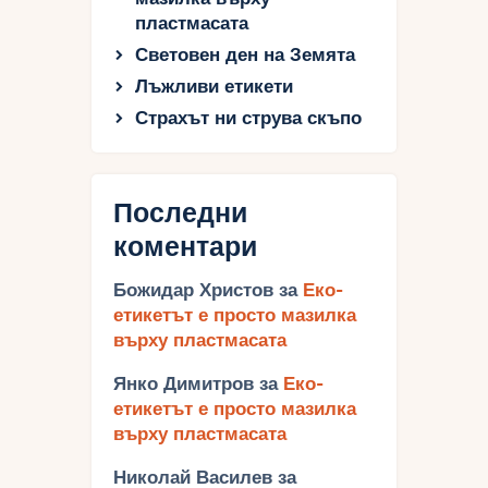
пластмасата
Световен ден на Земята
Лъжливи етикети
Страхът ни струва скъпо
Последни
коментари
Божидар Христов
за
Еко-
етикетът е просто мазилка
върху пластмасата
Янко Димитров
за
Еко-
етикетът е просто мазилка
върху пластмасата
Николай Василев
за