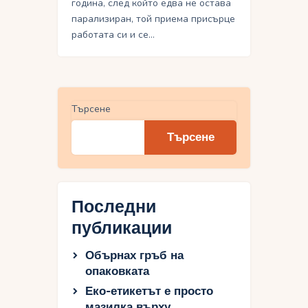
година, след който едва не остава
парализиран, той приема присърце
работата си и се…
Търсене
Търсене
Последни
публикации
Обърнах гръб на
опаковката
Еко-етикетът е просто
мазилка върху