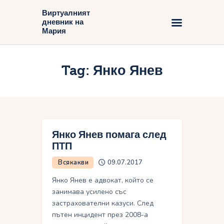
Виртуалният
дневник на
Виртуалният дневник на Мария
Мария
Начало
Tag: Янко Янев
Блог
Янко Янев помага след
ПТП
Всякакви
09.07.2017
Янко Янев е адвокат, който се
занимава усилено със
застрахователни казуси. След
пътен инцидент през 2008-а