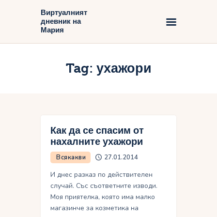
Виртуалният
дневник на
Виртуалният дневник на Мария
Мария
Начало
Tag: ухажори
Блог
Как да се спасим от
нахалните ухажори
Всякакви
27.01.2014
И днес разказ по действителен
случай. Със съответните изводи.
Моя приятелка, която има малко
магазинче за козметика на