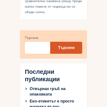
сравнително оживена улица, преди
малко повече от седмица ми се
обади силно…
Търсене
Търсене
Последни
публикации
Отвърнах гръб на
опаковката
Еко-етикетът е просто
мазилка върху