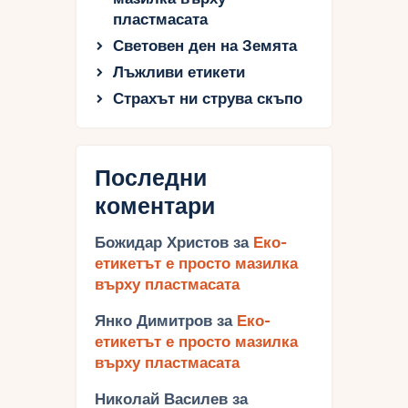
пластмасата
Световен ден на Земята
Лъжливи етикети
Страхът ни струва скъпо
Последни
коментари
Божидар Христов
за
Еко-
етикетът е просто мазилка
върху пластмасата
Янко Димитров
за
Еко-
етикетът е просто мазилка
върху пластмасата
Николай Василев
за