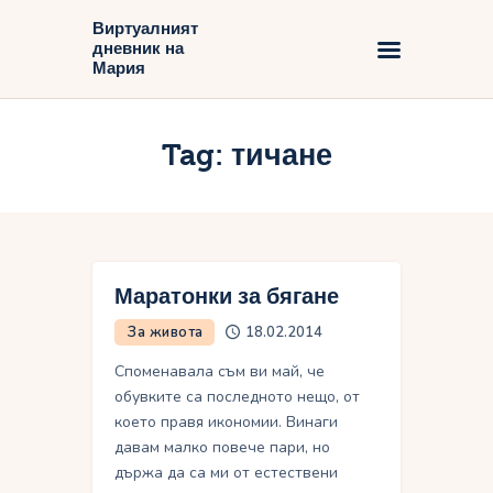
Виртуалният
дневник на
Виртуалният дневник на Мария
Мария
Начало
Tag: тичане
Блог
Маратонки за бягане
За живота
18.02.2014
Споменавала съм ви май, че
обувките са последното нещо, от
което правя икономии. Винаги
давам малко повече пари, но
държа да са ми от естествени