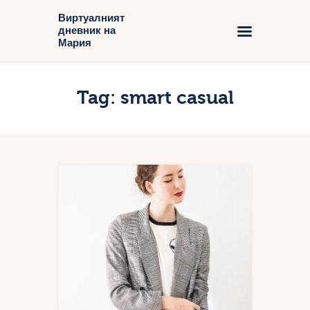
Виртуалният
дневник на
Виртуалният дневник на Мария
Мария
Начало
Tag: smart casual
Блог