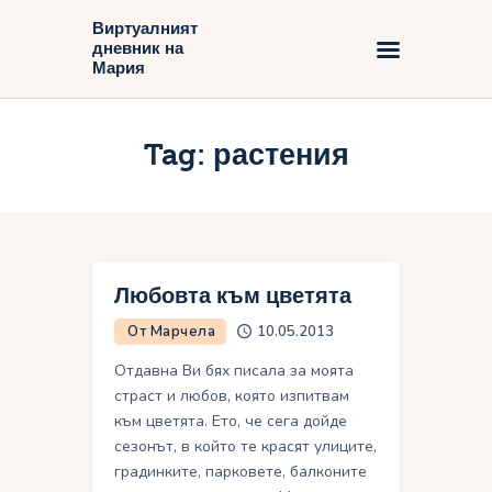
Виртуалният
дневник на
Виртуалният дневник на Мария
Мария
Начало
Tag: растения
Блог
Любовта към цветята
От Марчела
10.05.2013
Отдавна Ви бях писала за моята
страст и любов, която изпитвам
към цветята. Ето, че сега дойде
сезонът, в който те красят улиците,
градинките, парковете, балконите