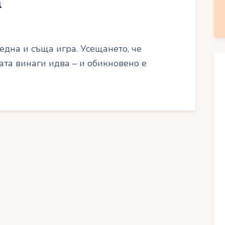
а
една и съща игра. Усещането, че
ата винаги идва – и обикновено е