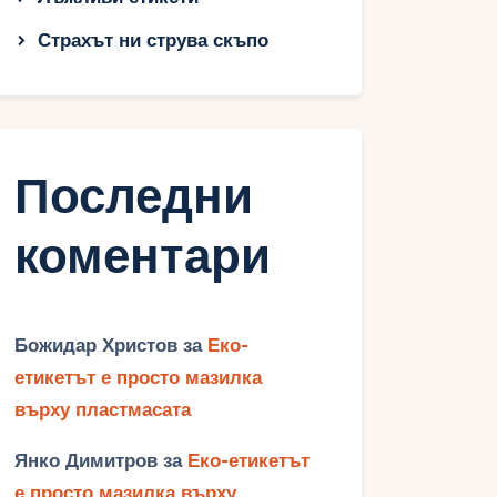
Страхът ни струва скъпо
Последни
коментари
Божидар Христов
за
Еко-
етикетът е просто мазилка
върху пластмасата
Янко Димитров
за
Еко-етикетът
е просто мазилка върху