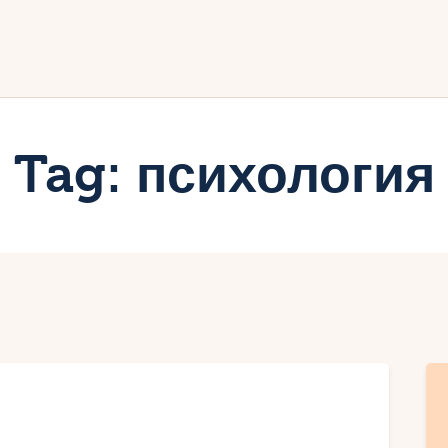
ачало
лог
иртуалният дневник на Мар
Tag: психология