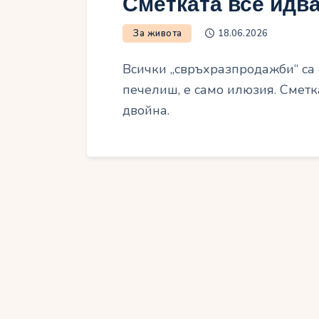
Сметката все идв
За живота
18.06.2026
Всички „свръхразпродажби“ са 
печелиш, е само илюзия. Сметк
двойна.