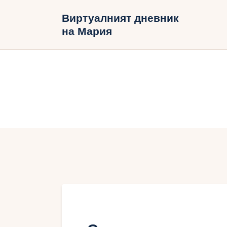
Н
Виртуалният дневник
на Мария
Б
В