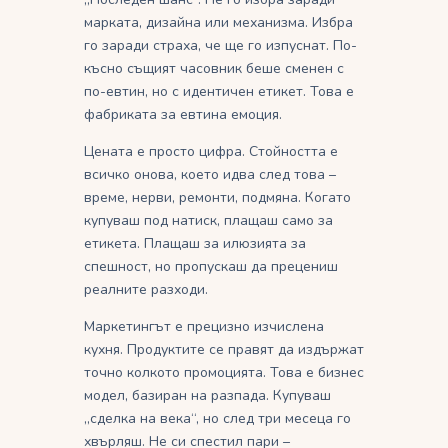
марката, дизайна или механизма. Избра
го заради страха, че ще го изпуснат. По-
късно същият часовник беше сменен с
по-евтин, но с идентичен етикет. Това е
фабриката за евтина емоция.
Цената е просто цифра. Стойността е
всичко онова, което идва след това –
време, нерви, ремонти, подмяна. Когато
купуваш под натиск, плащаш само за
етикета. Плащаш за илюзията за
спешност, но пропускаш да прецениш
реалните разходи.
Маркетингът е прецизно изчислена
кухня. Продуктите се правят да издържат
точно колкото промоцията. Това е бизнес
модел, базиран на разпада. Купуваш
„сделка на века“, но след три месеца го
хвърляш. Не си спестил пари –