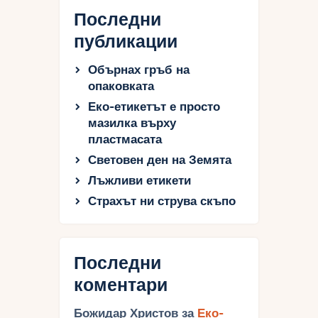
Последни
публикации
Обърнах гръб на
опаковката
Еко-етикетът е просто
мазилка върху
пластмасата
Световен ден на Земята
Лъжливи етикети
Страхът ни струва скъпо
Последни
коментари
Божидар Христов
за
Еко-