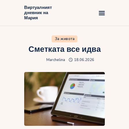
Виртуалният
дневник на
Виртуалният дневник на Мария
Мария
Начало
За живота
Блог
Сметката все идва
Marchelina
18.06.2026