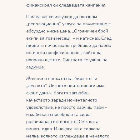
финансирал си следващата кампания.
Помня как се изкуших да ползвам
„революционна“ услуга за почистване с
абсурдно ниска цена. „Ограничен брой
екипи за този месец!“ – и натиснах. След
първото почистване трябваше да наема
истински професионалист, който да
поправи щетите. Сметката се удвои за
седмица.
Живеем в епохата на „бързото“ и
„лесното“. Лесното почти винаги има
скрит данък. Когато загърбиш
качеството заради моменталното
удоволствие, не просто харчиш пари –
изхабяваш способността си да
различаваш истинското. Сметката
винаги идва. И никога не е толкова
малка, колкото изглеждаше в началото.