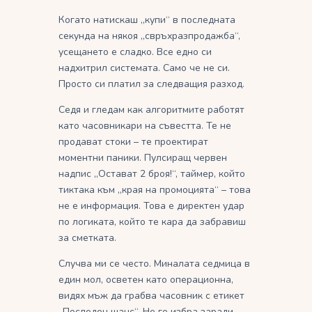
Когато натискаш „купи“ в последната
секунда на някоя „свръхразпродажба“,
усещането е сладко. Все едно си
надхитрил системата. Само че не си.
Просто си платил за следващия разход.
Седя и гледам как алгоритмите работят
като часовникари на съвестта. Те не
продават стоки – те проектират
моментни паники. Пулсиращ червен
надпис „Остават 2 броя!“, таймер, който
тиктака към „края на промоцията“ – това
не е информация. Това е директен удар
по логиката, който те кара да забравиш
за сметката.
Случва ми се често. Миналата седмица в
един мол, осветен като операционна,
видях мъж да грабва часовник с етикет
„Последен шанс“. Не го избра заради