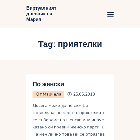
Виртуалният
дневник на
Виртуалният дневник на Мария
Мария
Начало
Tag: приятелки
Блог
По женски
От Марчела
25.05.2013
Досега може да не съм Ви
споделяла, но често с приятелките
се събираме по женски или иначе
казано си правим женско парти :).
На мен лично това ми се отразява…