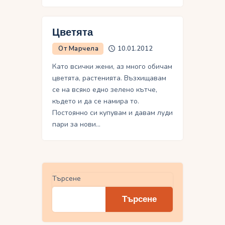
Цветята
От Марчела
10.01.2012
Като всички жени, аз много обичам
цветята, растенията. Възхищавам
се на всяко едно зелено кътче,
където и да се намира то.
Постоянно си купувам и давам луди
пари за нови…
Търсене
Търсене