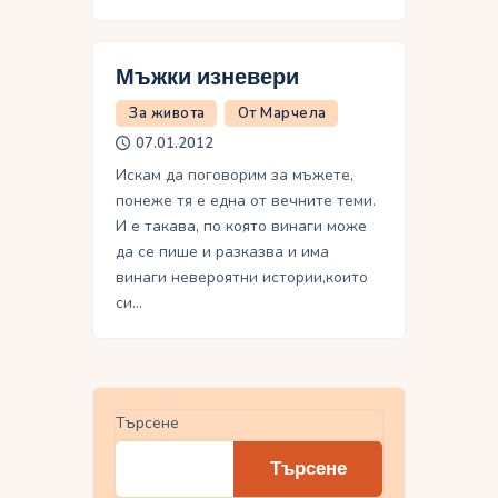
Мъжки изневери
За живота
От Марчела
07.01.2012
Искам да поговорим за мъжете,
понеже тя е една от вечните теми.
И е такава, по която винаги може
да се пише и разказва и има
винаги невероятни истории,които
си…
Търсене
Търсене