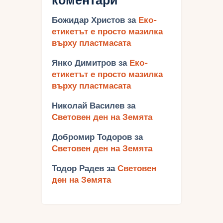
коментари
Божидар Христов
за
Еко-
етикетът е просто мазилка
върху пластмасата
Янко Димитров
за
Еко-
етикетът е просто мазилка
върху пластмасата
Николай Василев
за
Световен ден на Земята
Добромир Тодоров
за
Световен ден на Земята
Тодор Радев
за
Световен
ден на Земята