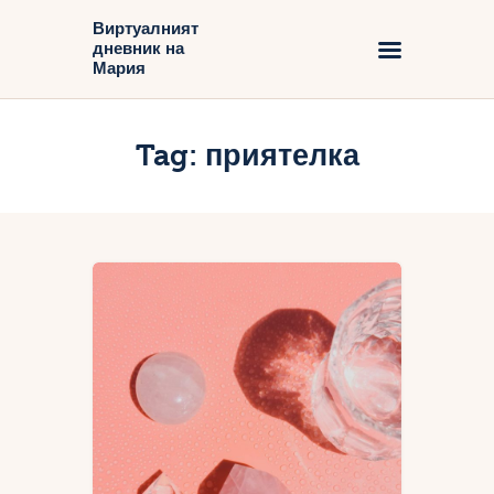
Виртуалният
дневник на
Виртуалният дневник на Мария
Мария
Начало
Tag: приятелка
Блог