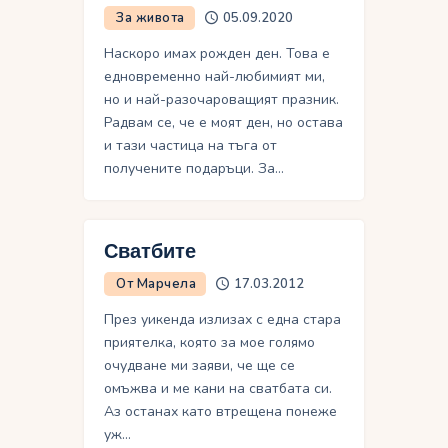
За живота
05.09.2020
Наскоро имах рожден ден. Това е
едновременно най-любимият ми,
но и най-разочароващият празник.
Радвам се, че е моят ден, но остава
и тази частица на тъга от
получените подаръци. За…
Сватбите
От Марчела
17.03.2012
През уикенда излизах с една стара
приятелка, която за мое голямо
очудване ми заяви, че ще се
омъжва и ме кани на сватбата си.
Аз останах като втрещена понеже
уж…