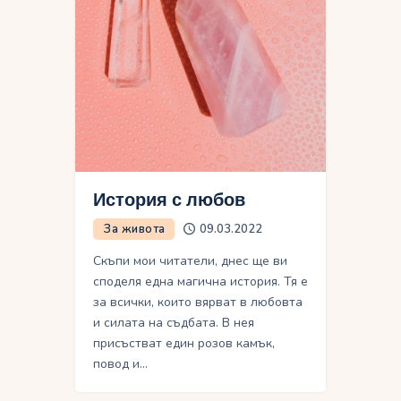
История с любов
За живота
09.03.2022
Скъпи мои читатели, днес ще ви
споделя една магична история. Тя е
за всички, които вярват в любовта
и силата на съдбата. В нея
присъстват един розов камък,
повод и…