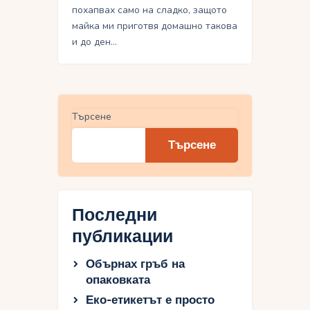
похапвах само на сладко, защото
майка ми приготвя домашно такова
и до ден…
Търсене
Търсене
Последни
публикации
Обърнах гръб на
опаковката
Еко-етикетът е просто