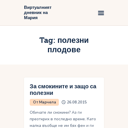
Виртуалният
дневник на
Виртуалният дневник на Мария
Мария
Начало
Tag: полезни
Блог
плодове
За смокините и защо са
полезни
От Марчела
26.08.2015
Обичате ли смокини? Аз ги
преоткрих в последно време. Като
малка въобще не им бях фен и ги