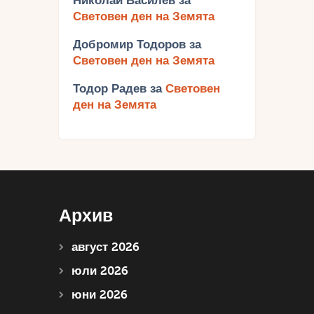
Николай Василев
за
Световен ден на Земята
Добромир Тодоров
за
Световен ден на Земята
Тодор Радев
за
Световен
ден на Земята
Архив
август 2026
юли 2026
юни 2026