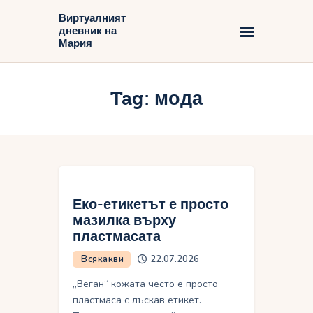
Виртуалният
дневник на
Виртуалният дневник на Мария
Мария
Начало
Tag: мода
Блог
Еко-етикетът е просто
мазилка върху
пластмасата
Всякакви
22.07.2026
„Веган“ кожата често е просто
пластмаса с лъскав етикет.