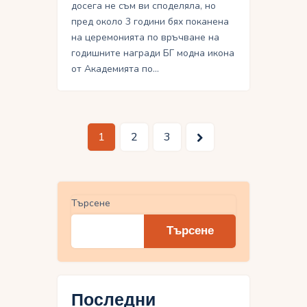
досега не съм ви споделяла, но
пред около 3 години бях поканена
на церемонията по връчване на
годишните награди БГ модна икона
от Академията по…
Разделяне
Page
1
>
Page
2
Page
3
на
публикациите
на
Търсене
страници
Търсене
Последни