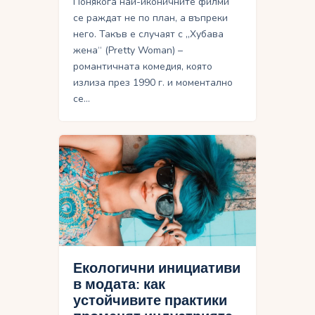
Понякога най-иконичните филми
се раждат не по план, а въпреки
него. Такъв е случаят с „Хубава
жена“ (Pretty Woman) –
романтичната комедия, която
излиза през 1990 г. и моментално
се…
Екологични инициативи
в модата: как
устойчивите практики