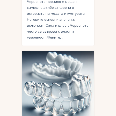
Червеното червило е мощен
символ с дълбоки корени в
историята на модата и културата.
Неговите основни значения
включват: Сила и власт: Червеното
често се свързва с власт и
увереност. Жените,…