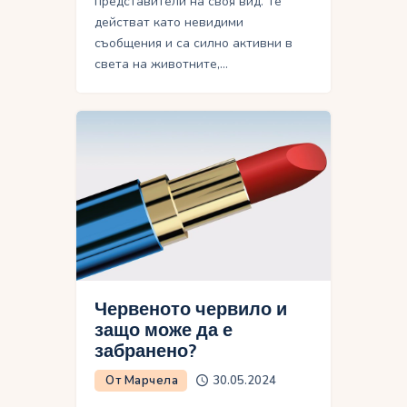
представители на своя вид. Те
действат като невидими
съобщения и са силно активни в
света на животните,…
Червеното червило и
защо може да е
забранено?
От Марчела
30.05.2024