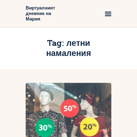
Виртуалният
дневник на
Виртуалният дневник на Мария
Мария
Начало
Tag: летни
Блог
намаления