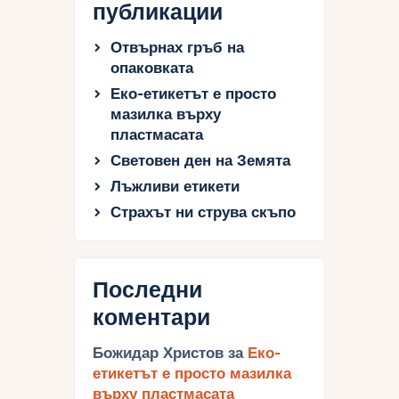
публикации
Отвърнах гръб на
опаковката
Еко-етикетът е просто
мазилка върху
пластмасата
Световен ден на Земята
Лъжливи етикети
Страхът ни струва скъпо
Последни
коментари
Божидар Христов
за
Еко-
етикетът е просто мазилка
върху пластмасата