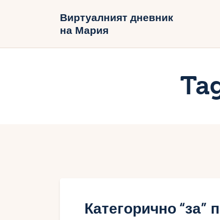
Н
Виртуалният дневник
на Мария
Б
В
Ta
Категорично “за”