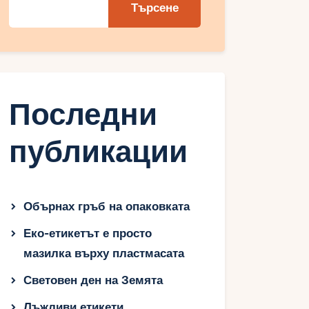
Търсене
Последни
публикации
Обърнах гръб на опаковката
Еко-етикетът е просто
мазилка върху пластмасата
Световен ден на Земята
Лъжливи етикети