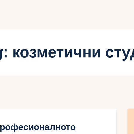
ачало
лог
иртуалният дневник на Мар
g: козметични сту
 професионалното