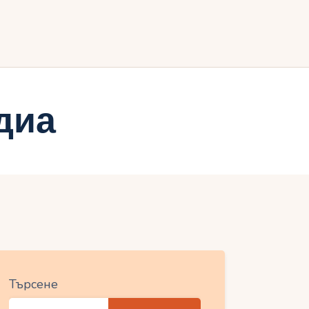
ия
диа
Търсене