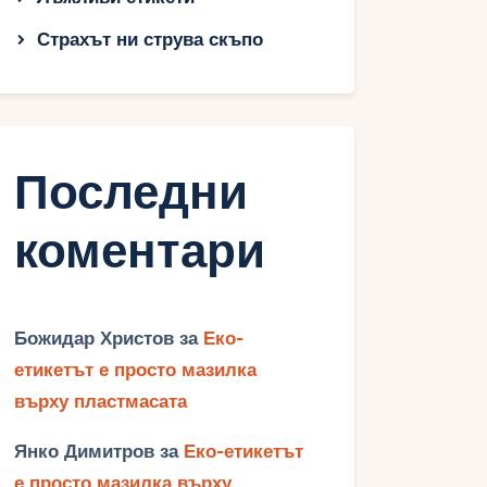
Страхът ни струва скъпо
Последни
коментари
Божидар Христов
за
Еко-
етикетът е просто мазилка
върху пластмасата
Янко Димитров
за
Еко-етикетът
е просто мазилка върху