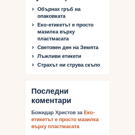
Обърнах гръб на
опаковката
Еко-етикетът е просто
мазилка върху
пластмасата
Световен ден на Земята
Лъжливи етикети
Страхът ни струва скъпо
Последни
коментари
Божидар Христов
за
Еко-
етикетът е просто мазилка
върху пластмасата