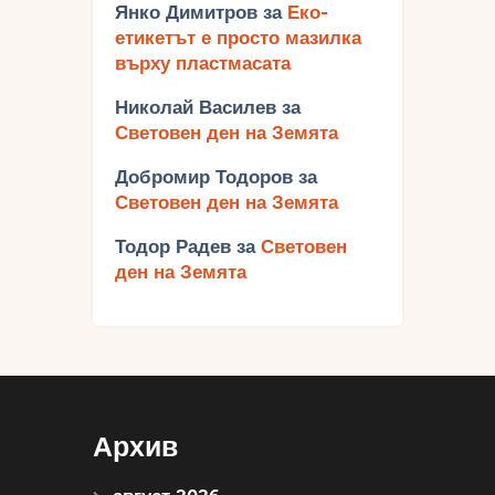
Янко Димитров
за
Еко-
етикетът е просто мазилка
върху пластмасата
Николай Василев
за
Световен ден на Земята
Добромир Тодоров
за
Световен ден на Земята
Тодор Радев
за
Световен
ден на Земята
Архив