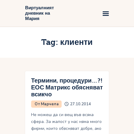
Виртуалният
дневник на
Виртуалният дневник на Мария
Мария
Начало
Tag: клиенти
Блог
Термини, процедури…?!
ЕОС Матрикс обясняват
всикчо
От Марчела
27.10.2014
Не можеш да си вещ във всяка
сфера. За жалост у нас няма много
фирми, които обясняват добре, ако