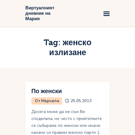
Виртуалният
дневник на
Виртуалният дневник на Мария
Мария
Начало
Tag: женско
Блог
излизане
По женски
От Марчела
25.05.2013
Досега може да не съм Ви
споделяла, но често с приятелките
се събираме по женски или иначе
казано си правим женско парти :).