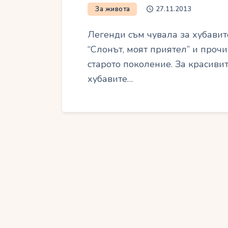
За живота
27.11.2013
Легенди съм чувала за хубави
“Слонът, моят приятел” и прочи
старото поколение. За красивит
хубавите…