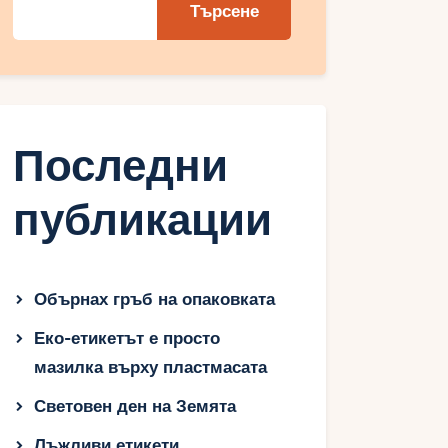
Търсене
Последни
публикации
Обърнах гръб на опаковката
Еко-етикетът е просто
мазилка върху пластмасата
Световен ден на Земята
Лъжливи етикети