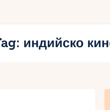
ачало
лог
иртуалният дневник на Мар
Tag: индийско кин