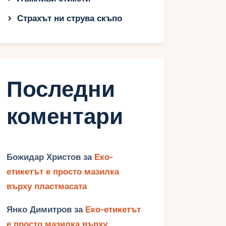
Страхът ни струва скъпо
Последни
коментари
Божидар Христов
за
Еко-
етикетът е просто мазилка
върху пластмасата
Янко Димитров
за
Еко-етикетът
е просто мазилка върху