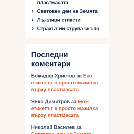
пластмасата
Световен ден на Земята
Лъжливи етикети
Страхът ни струва скъпо
Последни
коментари
Божидар Христов
за
Еко-
етикетът е просто мазилка
върху пластмасата
Янко Димитров
за
Еко-
етикетът е просто мазилка
върху пластмасата
Николай Василев
за