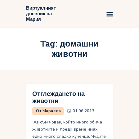
Виртуалният
дневник на
Виртуалният дневник на Мария
Мария
Начало
Tag: домашни
Блог
животни
Отглеждането на
животни
От Марчела
01.06.2013
Аз съм човек, който много обича
животните и преди време имах
едно много сладко кученце. Чудите