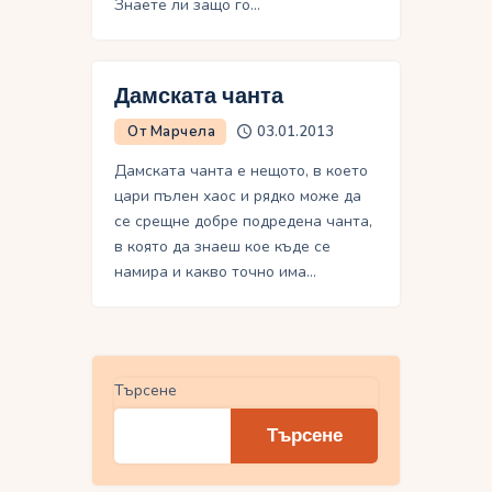
Знаете ли защо го…
Дамската чанта
От Марчела
03.01.2013
Дамската чанта е нещото, в което
цари пълен хаос и рядко може да
се срещне добре подредена чанта,
в която да знаеш кое къде се
намира и какво точно има…
Търсене
Търсене