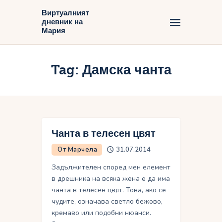
Виртуалният
дневник на
Виртуалният дневник на Мария
Мария
Начало
Tag: Дамска чанта
Блог
Чанта в телесен цвят
От Марчела
31.07.2014
Задължителен според мен елемент
в дрешника на всяка жена е да има
чанта в телесен цвят. Това, ако се
чудите, означава светло бежово,
кремаво или подобни нюанси.