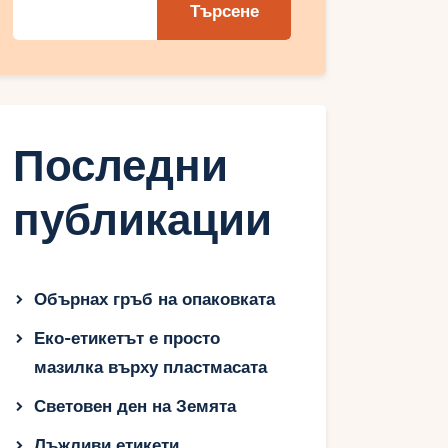
Търсене
Последни
публикации
Обърнах гръб на опаковката
Еко-етикетът е просто
мазилка върху пластмасата
Световен ден на Земята
Лъжливи етикети