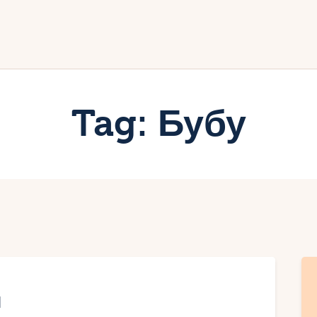
ачало
лог
иртуалният дневник на Мар
Tag: Бубу
и