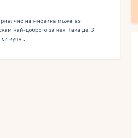
привично на мнозина мъже, аз
кам най-доброто за нея. Така де, 3
а си купя…