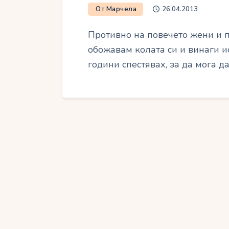
От Марчела
26.04.2013
Противно на повечето жени и 
обожавам колата си и винаги ис
години спестявах, за да мога д