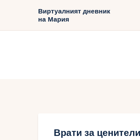
Н
Виртуалният дневник
на Мария
Б
В
Врати за ценител