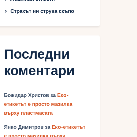
Страхът ни струва скъпо
Последни
коментари
Божидар Христов
за
Еко-
етикетът е просто мазилка
върху пластмасата
Янко Димитров
за
Еко-етикетът
е просто мазилка върху