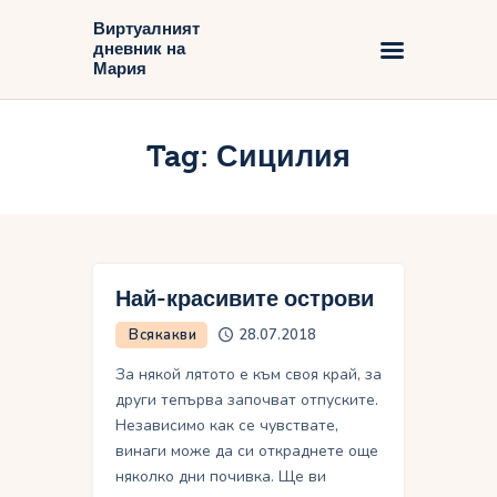
Виртуалният
дневник на
Виртуалният дневник на Мария
Мария
Начало
Tag: Сицилия
Блог
Най-красивите острови
Всякакви
28.07.2018
За някой лятото е към своя край, за
други тепърва започват отпуските.
Независимо как се чувствате,
винаги може да си откраднете още
няколко дни почивка. Ще ви