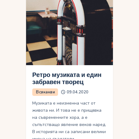
Ретро музиката и един
забравен творец
Всякакви
09.04.2020
Музиката е неизменна част от
живота ни. И това не е прищявка
на съвременните хора, а е
съпътстващо явление веков наред.
В историята ни са записани велики
имена на създатели…