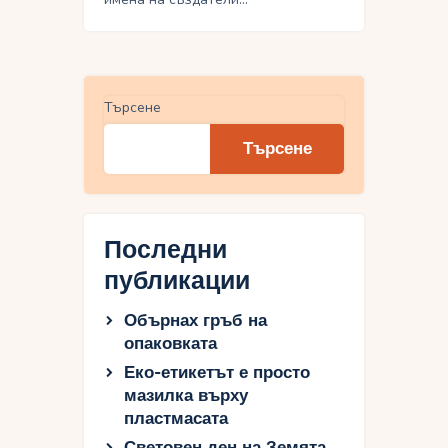
Търсене
Търсене
Последни
публикации
Обърнах гръб на
опаковката
Еко-етикетът е просто
мазилка върху
пластмасата
Световен ден на Земята