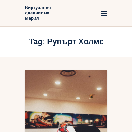
Виртуалният
дневник на
Виртуалният дневник на Мария
Мария
Начало
Tag: Рупърт Холмс
Блог