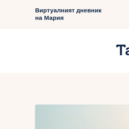
Н
Виртуалният дневник
на Мария
Б
В
T