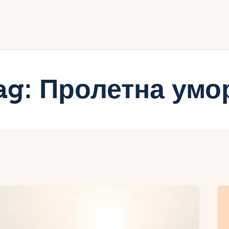
ачало
лог
иртуалният дневник на Мар
ag: Пролетна умо