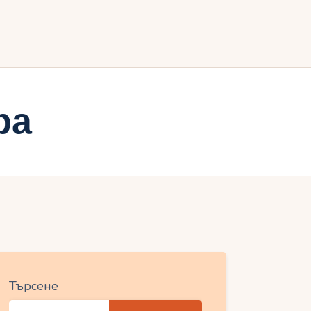
ия
ра
Търсене