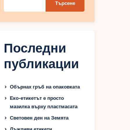
Търсене
Последни
публикации
Обърнах гръб на опаковката
Еко-етикетът е просто
мазилка върху пластмасата
Световен ден на Земята
Лъжливи етикети