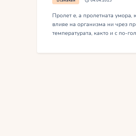
Всякакви
04.04.2023
Пролет е, а пролетната умора, к
влияе на организма ни чрез п
температурата, както и с по-г