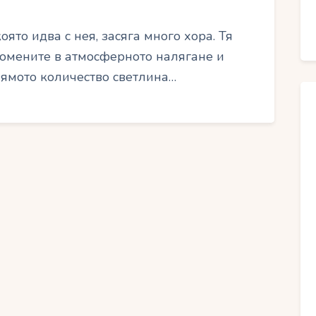
оято идва с нея, засяга много хора. Тя
ромените в атмосферното налягане и
олямото количество светлина…