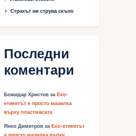
Страхът ни струва скъпо
Последни
коментари
Божидар Христов
за
Еко-
етикетът е просто мазилка
върху пластмасата
Янко Димитров
за
Еко-етикетът
е просто мазилка върху