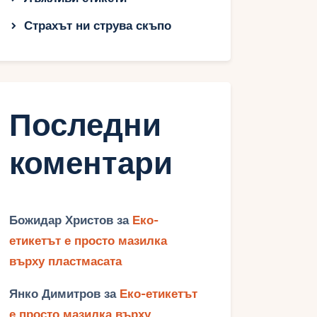
Страхът ни струва скъпо
Последни
коментари
Божидар Христов
за
Еко-
етикетът е просто мазилка
върху пластмасата
Янко Димитров
за
Еко-етикетът
е просто мазилка върху