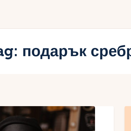
ачало
лог
иртуалният дневник на Мар
ag: подарък среб