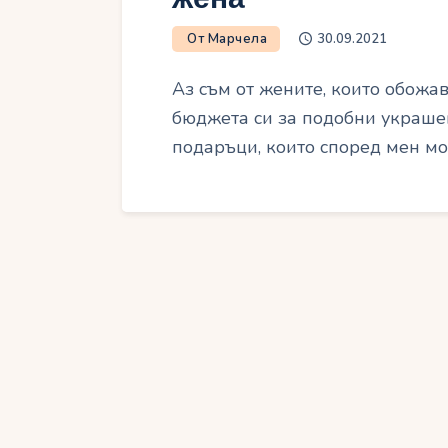
От Марчела
30.09.2021
Аз съм от жените, които обожав
бюджета си за подобни украше
подаръци, които според мен мо