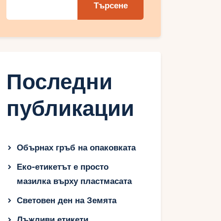
Търсене
Последни
публикации
Обърнах гръб на опаковката
Еко-етикетът е просто
мазилка върху пластмасата
Световен ден на Земята
Лъжливи етикети