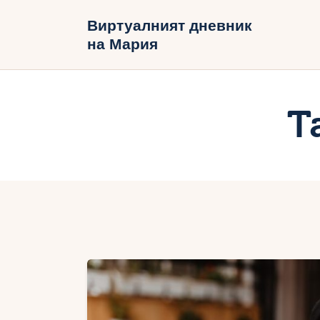
Н
Виртуалният дневник
на Мария
Б
В
T