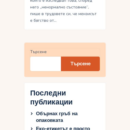
който е изследвал това, според
него „ненормално състояние“,
пише в трудовете си, че мензисът
е бягство от…
Търсене
Търсене
Последни
публикации
Обърнах гръб на
опаковката
Еко-етикетът е просто