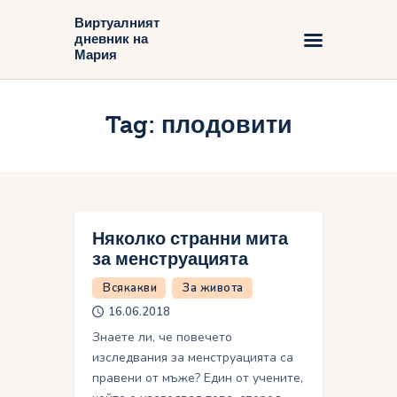
Виртуалният
дневник на
Виртуалният дневник на Мария
Мария
Начало
Tag: плодовити
Блог
Няколко странни мита
за менструацията
Всякакви
За живота
16.06.2018
Знаете ли, че повечето
изследвания за менструацията са
правени от мъже? Един от учените,