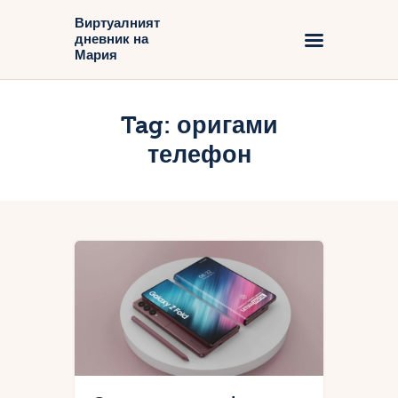
Виртуалният
дневник на
Виртуалният дневник на Мария
Мария
Начало
Tag: оригами
Блог
телефон