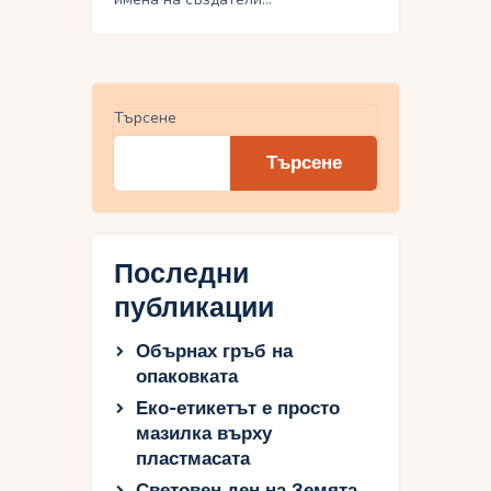
Търсене
Търсене
Последни
публикации
Обърнах гръб на
опаковката
Еко-етикетът е просто
мазилка върху
пластмасата
Световен ден на Земята