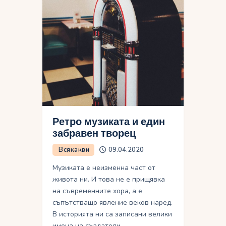
Ретро музиката и един
забравен творец
Всякакви
09.04.2020
Музиката е неизменна част от
живота ни. И това не е прищявка
на съвременните хора, а е
съпътстващо явление веков наред.
В историята ни са записани велики
имена на създатели…