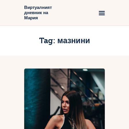
Виртуалният
дневник на
Виртуалният дневник на Мария
Мария
Начало
Tag: мазнини
Блог