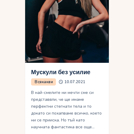
Мускули без усилие
Всякакви
10.07.2021
В най-смелите ни мечти сме си
представяли, че ще имаме
перфектни стегнати тела и то
докато си похапваме всичко, което
ни се прииска. Но тъй като
научната фантастика все още…